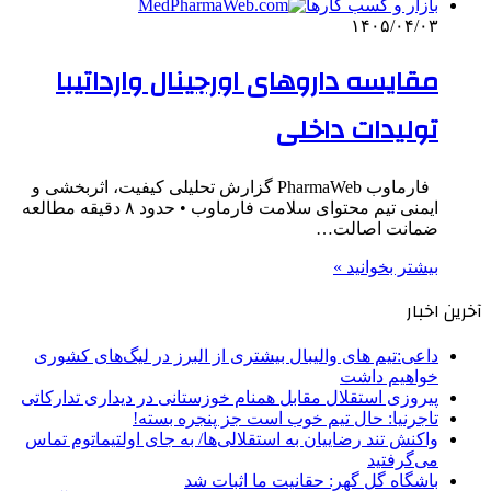
بازار و کسب کارها
۱۴۰۵/۰۴/۰۳
مقایسه داروهای اورجینال وارداتیبا
تولیدات داخلی
فارماوب PharmaWeb گزارش تحلیلی کیفیت، اثربخشی و
ایمنی تیم محتوای سلامت فارماوب • حدود ۸ دقیقه مطالعه
ضمانت اصالت…
بیشتر بخوانید »
آخرین اخبار
داعی:تیم های والیبال بیشتری از البرز در لیگ‌های کشوری
خواهیم داشت
پیروزی استقلال مقابل همنام خوزستانی در دیداری تدارکاتی
تاجرنیا: حال تیم خوب است جز پنجره بسته!
واکنش تند رضاییان به استقلالی‌ها/ به جای اولتیماتوم تماس
می‌گرفتید
باشگاه گل گهر: حقانیت ما اثبات شد