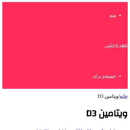
منو
مهر ورزشی
جستجو برای
خانه
/
ویتامین D3
ویتامین D3