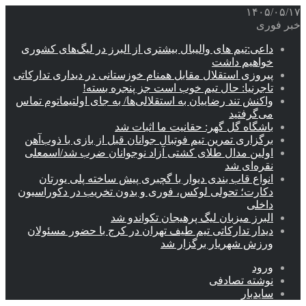
۱۴۰۵/۰۵/۱۷
خبر فوری
داعی:تیم های والیبال بیشتری از البرز در لیگ‌های کشوری
خواهیم داشت
پیروزی استقلال مقابل همنام خوزستانی در دیداری تدارکاتی
تاجرنیا: حال تیم خوب است جز پنجره بسته!
واکنش تند رضاییان به استقلالی‌ها/ به جای اولتیماتوم تماس
می‌گرفتید
باشگاه گل گهر: حقانیت ما اثبات شد
برگزاری تمرین تیم فوتبال جوانان قبل از بازی با ذوب‌آهن
اولین مدال طلای کشتی آزاد نوجوانان ضرب شد/اسمعلی
نقره‌ای شد
انواع قاب بندی دیوار با گچبری پیش ساخته پلی یورتان
دکارت؛ تحولی لوکس، فوری و بدون تخریب در دکوراسیون
داخلی
البرز میزبان لیگ پرهیجان تکواندو شد
دیدار تدارکاتی تیم طیف تهران در کرج با حضور مسئولان
ورزش شهریار برگزار شد
ورود
نوشته تصادفی
سایدبار