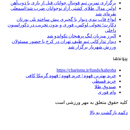
برگزاری تمرین تیم فوتبال جوانان قبل از بازی با ذوب‌آهن
اولین مدال طلای کشتی آزاد نوجوانان ضرب شد/اسمعلی
نقره‌ای شد
انواع قاب بندی دیوار با گچبری پیش ساخته پلی یورتان
دکارت؛ تحولی لوکس، فوری و بدون تخریب در دکوراسیون
داخلی
البرز میزبان لیگ پرهیجان تکواندو شد
دیدار تدارکاتی تیم طیف تهران در کرج با حضور مسئولان
ورزش شهریار برگزار شد
پیوندها
https://charisma.ir/funds/kahroba
خرید بهترین قهوه | خرید قهوه | قهوه گرنیکا کافی
خرید قسطی
صندوق طلا
وام فوری
کلیه حقوق متعلق به مهر ورزشی است
دکمه بازگشت به بالا