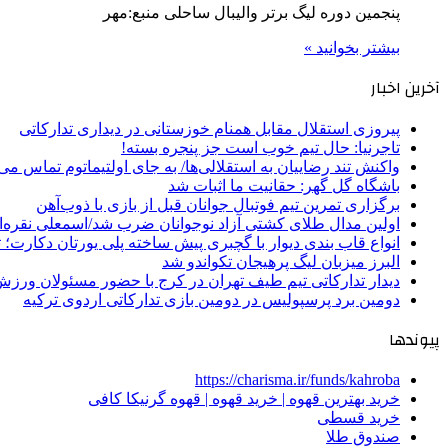
پنجمین دوره لیگ برتر والیبال ساحلی منبع:مهر
بیشتر بخوانید »
آخرین اخبار
پیروزی استقلال مقابل همنام خوزستانی در دیداری تدارکاتی
تاجرنیا: حال تیم خوب است جز پنجره بسته!
واکنش تند رضاییان به استقلالی‌ها/ به جای اولتیماتوم تماس می‌
باشگاه گل گهر: حقانیت ما اثبات شد
برگزاری تمرین تیم فوتبال جوانان قبل از بازی با ذوب‌آهن
اولین مدال طلای کشتی آزاد نوجوانان ضرب شد/اسمعلی نقره‌
انواع قاب بندی دیوار با گچبری پیش ساخته پلی یورتان دکارت
البرز میزبان لیگ پرهیجان تکواندو شد
دیدار تدارکاتی تیم طیف تهران در کرج با حضور مسئولان ورزش
دومین برد پرسپولیس در دومین بازی تدارکاتی اردوی ترکیه
پیوندها
https://charisma.ir/funds/kahroba
خرید بهترین قهوه | خرید قهوه | قهوه گرنیکا کافی
خرید قسطی
صندوق طلا