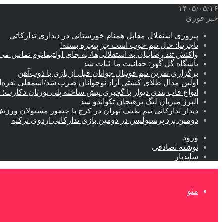
۱۴۰۵/۰۵/۱۶
خبر فوری
پیروزی استقلال مقابل همنام خوزستانی در دیداری تدارکاتی
تاجرنیا: حال تیم خوب است جز پنجره بسته!
واکنش تند رضاییان به استقلالی‌ها/ به جای اولتیماتوم تماس می‌
باشگاه گل گهر: حقانیت ما اثبات شد
برگزاری تمرین تیم فوتبال جوانان قبل از بازی با ذوب‌آهن
اولین مدال طلای کشتی آزاد نوجوانان ضرب شد/اسمعلی نقره‌
انواع قاب بندی دیوار با گچبری پیش ساخته پلی یورتان دکارت
البرز میزبان لیگ پرهیجان تکواندو شد
دیدار تدارکاتی تیم طیف تهران در کرج با حضور مسئولان ورزش
دومین برد پرسپولیس در دومین بازی تدارکاتی اردوی ترکیه
ورود
نوشته تصادفی
سایدبار
منو