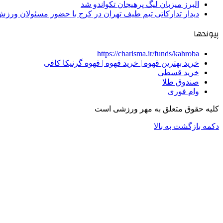
البرز میزبان لیگ پرهیجان تکواندو شد
دیدار تدارکاتی تیم طیف تهران در کرج با حضور مسئولان ورزش
پیوندها
https://charisma.ir/funds/kahroba
خرید بهترین قهوه | خرید قهوه | قهوه گرنیکا کافی
خرید قسطی
صندوق طلا
وام فوری
کلیه حقوق متعلق به مهر ورزشی است
دکمه بازگشت به بالا