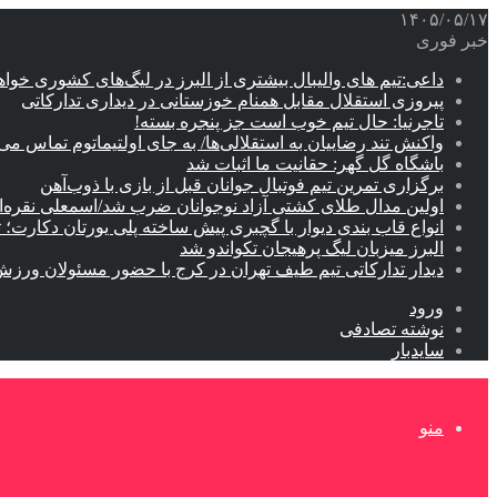
۱۴۰۵/۰۵/۱۷
خبر فوری
داعی:تیم های والیبال بیشتری از البرز در لیگ‌های کشوری خوا
پیروزی استقلال مقابل همنام خوزستانی در دیداری تدارکاتی
تاجرنیا: حال تیم خوب است جز پنجره بسته!
واکنش تند رضاییان به استقلالی‌ها/ به جای اولتیماتوم تماس می‌
باشگاه گل گهر: حقانیت ما اثبات شد
برگزاری تمرین تیم فوتبال جوانان قبل از بازی با ذوب‌آهن
اولین مدال طلای کشتی آزاد نوجوانان ضرب شد/اسمعلی نقره‌
انواع قاب بندی دیوار با گچبری پیش ساخته پلی یورتان دکارت
البرز میزبان لیگ پرهیجان تکواندو شد
دیدار تدارکاتی تیم طیف تهران در کرج با حضور مسئولان ورزش
ورود
نوشته تصادفی
سایدبار
منو