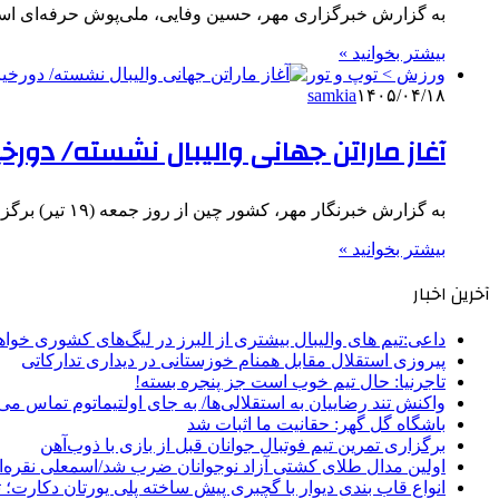
به گزارش خبرگزاری مهر، حسین وفایی، ملی‌پوش حرفه‌ای اسنوکر 
بیشتر بخوانید »
ورزش > توپ و تور
samkia
۱۴۰۵/۰۴/۱۸
آغاز ماراتن جهانی والیبال نشسته/ دورخی
به گزارش خبرنگار مهر، کشور چین از روز جمعه (۱۹ تیر) برگزارکننده رقابت جهانی میان ۳۲ تیم والیبال نشسته است…
بیشتر بخوانید »
آخرین اخبار
داعی:تیم های والیبال بیشتری از البرز در لیگ‌های کشوری خوا
پیروزی استقلال مقابل همنام خوزستانی در دیداری تدارکاتی
تاجرنیا: حال تیم خوب است جز پنجره بسته!
واکنش تند رضاییان به استقلالی‌ها/ به جای اولتیماتوم تماس می‌
باشگاه گل گهر: حقانیت ما اثبات شد
برگزاری تمرین تیم فوتبال جوانان قبل از بازی با ذوب‌آهن
اولین مدال طلای کشتی آزاد نوجوانان ضرب شد/اسمعلی نقره‌
انواع قاب بندی دیوار با گچبری پیش ساخته پلی یورتان دکارت