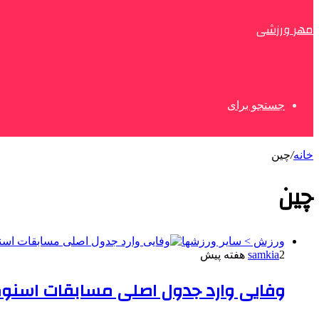
مهر ورزشی
جستجو برای
خانه
/
چین
چین
ورزش > سایر ورزشها
2 هفته پیش
samkia
وفایی وارد جدول اصلی مسابقات اسنو