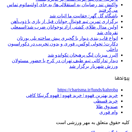
واکنش تند رضاییان به استقلالی‌ها/ به جای اولتیماتوم تماس
می‌گرفتید
باشگاه گل گهر: حقانیت ما اثبات شد
برگزاری تمرین تیم فوتبال جوانان قبل از بازی با ذوب‌آهن
اولین مدال طلای کشتی آزاد نوجوانان ضرب شد/اسمعلی
نقره‌ای شد
انواع قاب بندی دیوار با گچبری پیش ساخته پلی یورتان
دکارت؛ تحولی لوکس، فوری و بدون تخریب در دکوراسیون
داخلی
البرز میزبان لیگ پرهیجان تکواندو شد
دیدار تدارکاتی تیم طیف تهران در کرج با حضور مسئولان
ورزش شهریار برگزار شد
پیوندها
https://charisma.ir/funds/kahroba
خرید بهترین قهوه | خرید قهوه | قهوه گرنیکا کافی
خرید قسطی
صندوق طلا
وام فوری
کلیه حقوق متعلق به مهر ورزشی است