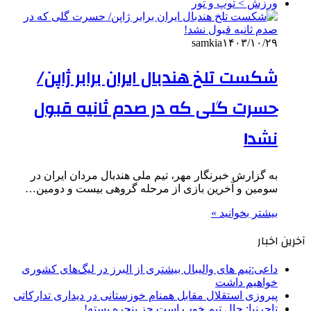
ورزش > توپ و تور
samkia
۱۴۰۳/۱۰/۲۹
شکست تلخ هندبال ایران برابر ژاپن/
حسرت گلی که در صدم ثانیه قبول
نشد!
به گزارش خبرنگار مهر، تیم ملی هندبال مردان ایران در
سومین و آخرین بازی از مرحله گروهی بیست و دومین…
بیشتر بخوانید »
آخرین اخبار
داعی:تیم های والیبال بیشتری از البرز در لیگ‌های کشوری
خواهیم داشت
پیروزی استقلال مقابل همنام خوزستانی در دیداری تدارکاتی
تاجرنیا: حال تیم خوب است جز پنجره بسته!