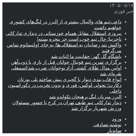
۱۴۰۵/۰۵/۱۷
خبر فوری
داعی:تیم های والیبال بیشتری از البرز در لیگ‌های کشوری
خواهیم داشت
پیروزی استقلال مقابل همنام خوزستانی در دیداری تدارکاتی
تاجرنیا: حال تیم خوب است جز پنجره بسته!
واکنش تند رضاییان به استقلالی‌ها/ به جای اولتیماتوم تماس
می‌گرفتید
باشگاه گل گهر: حقانیت ما اثبات شد
برگزاری تمرین تیم فوتبال جوانان قبل از بازی با ذوب‌آهن
اولین مدال طلای کشتی آزاد نوجوانان ضرب شد/اسمعلی
نقره‌ای شد
انواع قاب بندی دیوار با گچبری پیش ساخته پلی یورتان
دکارت؛ تحولی لوکس، فوری و بدون تخریب در دکوراسیون
داخلی
البرز میزبان لیگ پرهیجان تکواندو شد
دیدار تدارکاتی تیم طیف تهران در کرج با حضور مسئولان
ورزش شهریار برگزار شد
ورود
نوشته تصادفی
سایدبار