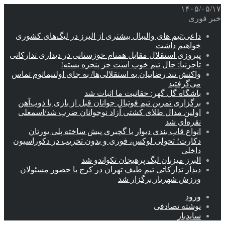
۱۴۰۵/۰۵/۱۷
خبر فوری
داعی:تیم های والیبال بیشتری از البرز در لیگ‌های کشوری
خواهیم داشت
پیروزی استقلال مقابل همنام خوزستانی در دیداری تدارکاتی
تاجرنیا: حال تیم خوب است جز پنجره بسته!
واکنش تند رضاییان به استقلالی‌ها/ به جای اولتیماتوم تماس
می‌گرفتید
باشگاه گل گهر: حقانیت ما اثبات شد
برگزاری تمرین تیم فوتبال جوانان قبل از بازی با ذوب‌آهن
اولین مدال طلای کشتی آزاد نوجوانان ضرب شد/اسمعلی
نقره‌ای شد
انواع قاب بندی دیوار با گچبری پیش ساخته پلی یورتان
دکارت؛ تحولی لوکس، فوری و بدون تخریب در دکوراسیون
داخلی
البرز میزبان لیگ پرهیجان تکواندو شد
دیدار تدارکاتی تیم طیف تهران در کرج با حضور مسئولان
ورزش شهریار برگزار شد
ورود
نوشته تصادفی
سایدبار