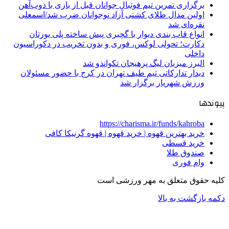
برگزاری تمرین تیم فوتبال جوانان قبل از بازی با ذوب‌آهن
اولین مدال طلای کشتی آزاد نوجوانان ضرب شد/اسمعلی
نقره‌ای شد
انواع قاب بندی دیوار با گچبری پیش ساخته پلی یورتان
دکارت؛ تحولی لوکس، فوری و بدون تخریب در دکوراسیون
داخلی
البرز میزبان لیگ پرهیجان تکواندو شد
دیدار تدارکاتی تیم طیف تهران در کرج با حضور مسئولان
ورزش شهریار برگزار شد
پیوندها
https://charisma.ir/funds/kahroba
خرید بهترین قهوه | خرید قهوه | قهوه گرنیکا کافی
خرید قسطی
صندوق طلا
وام فوری
کلیه حقوق متعلق به مهر ورزشی است
دکمه بازگشت به بالا