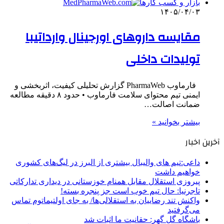
بازار و کسب کارها
۱۴۰۵/۰۴/۰۳
مقایسه داروهای اورجینال وارداتیبا
تولیدات داخلی
فارماوب PharmaWeb گزارش تحلیلی کیفیت، اثربخشی و
ایمنی تیم محتوای سلامت فارماوب • حدود ۸ دقیقه مطالعه
ضمانت اصالت…
بیشتر بخوانید »
آخرین اخبار
داعی:تیم های والیبال بیشتری از البرز در لیگ‌های کشوری
خواهیم داشت
پیروزی استقلال مقابل همنام خوزستانی در دیداری تدارکاتی
تاجرنیا: حال تیم خوب است جز پنجره بسته!
واکنش تند رضاییان به استقلالی‌ها/ به جای اولتیماتوم تماس
می‌گرفتید
باشگاه گل گهر: حقانیت ما اثبات شد