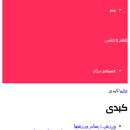
منو
مهر ورزشی
جستجو برای
خانه
/
کبدی
کبدی
ورزش > سایر ورزشها