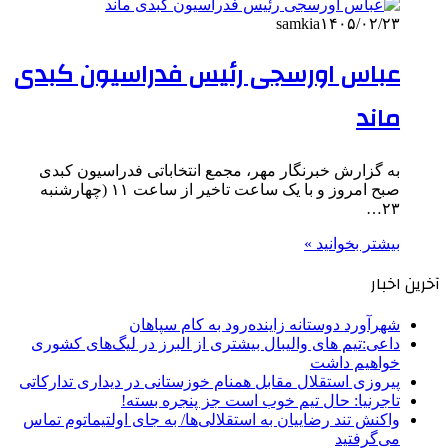
samkia
۱۴۰۵/۰۲/۲۳
عباس اورسجی رئیس فدراسیون کبدی
ماند
به گزارش خبرنگار مهر، مجمع انتخاباتی فدراسیون کبدی
صبح امروز و با یک ساعت تاخیر از ساعت ۱۱ (چهارشنبه
۲۳…
بیشتر بخوانید »
آخرین اخبار
شهرآورد دوستانه زاینده‌رود به کام سپاهان
داعی:تیم های والیبال بیشتری از البرز در لیگ‌های کشوری
خواهیم داشت
پیروزی استقلال مقابل همنام خوزستانی در دیداری تدارکاتی
تاجرنیا: حال تیم خوب است جز پنجره بسته!
واکنش تند رضاییان به استقلالی‌ها/ به جای اولتیماتوم تماس
می‌گرفتید