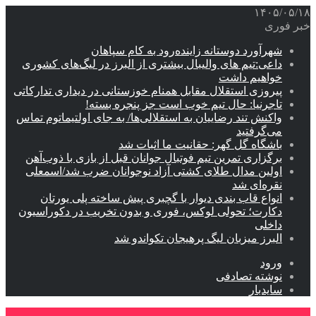
۱۴۰۵/۰۵/۱۸
خبر فوری
شهرآورد دوستانه زاینده‌رود به کام سپاهان
داعی:تیم های والیبال بیشتری از البرز در لیگ‌های کشوری
خواهیم داشت
پیروزی استقلال مقابل همنام خوزستانی در دیداری تدارکاتی
تاجرنیا: حال تیم خوب است جز پنجره بسته!
واکنش تند رضاییان به استقلالی‌ها/ به جای اولتیماتوم تماس
می‌گرفتید
باشگاه گل گهر: حقانیت ما اثبات شد
برگزاری تمرین تیم فوتبال جوانان قبل از بازی با ذوب‌آهن
اولین مدال طلای کشتی آزاد نوجوانان ضرب شد/اسمعلی
نقره‌ای شد
انواع قاب بندی دیوار با گچبری پیش ساخته پلی یورتان
دکارت؛ تحولی لوکس، فوری و بدون تخریب در دکوراسیون
داخلی
البرز میزبان لیگ پرهیجان تکواندو شد
ورود
نوشته تصادفی
سایدبار