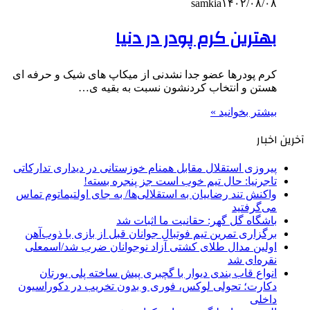
samkia
۱۴۰۲/۰۸/۰۸
بهترین کرم پودر در دنیا
کرم پودرها عضو جدا نشدنی از میکاپ های شیک و حرفه ای
هستن و انتخاب کردنشون نسبت به بقیه ی…
بیشتر بخوانید »
آخرین اخبار
پیروزی استقلال مقابل همنام خوزستانی در دیداری تدارکاتی
تاجرنیا: حال تیم خوب است جز پنجره بسته!
واکنش تند رضاییان به استقلالی‌ها/ به جای اولتیماتوم تماس
می‌گرفتید
باشگاه گل گهر: حقانیت ما اثبات شد
برگزاری تمرین تیم فوتبال جوانان قبل از بازی با ذوب‌آهن
اولین مدال طلای کشتی آزاد نوجوانان ضرب شد/اسمعلی
نقره‌ای شد
انواع قاب بندی دیوار با گچبری پیش ساخته پلی یورتان
دکارت؛ تحولی لوکس، فوری و بدون تخریب در دکوراسیون
داخلی