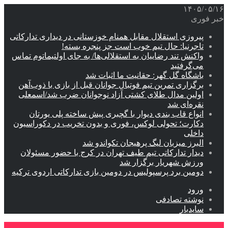
۱۴۰۵/۰۵/۱۶
خبر فوری
پیروزی استقلال مقابل همنام خوزستانی در دیداری تدارکاتی
تاجرنیا: حال تیم خوب است جز پنجره بسته!
واکنش تند رضاییان به استقلالی‌ها/ به جای اولتیماتوم تماس
می‌گرفتید
باشگاه گل گهر: حقانیت ما اثبات شد
برگزاری تمرین تیم فوتبال جوانان قبل از بازی با ذوب‌آهن
اولین مدال طلای کشتی آزاد نوجوانان ضرب شد/اسمعلی
نقره‌ای شد
انواع قاب بندی دیوار با گچبری پیش ساخته پلی یورتان
دکارت؛ تحولی لوکس، فوری و بدون تخریب در دکوراسیون
داخلی
البرز میزبان لیگ پرهیجان تکواندو شد
دیدار تدارکاتی تیم طیف تهران در کرج با حضور مسئولان
ورزش شهریار برگزار شد
دومین برد پرسپولیس در دومین بازی تدارکاتی اردوی ترکیه
ورود
نوشته تصادفی
سایدبار