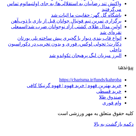
واکنش تند رضاییان به استقلالی‌ها/ به جای اولتیماتوم تماس
می‌گرفتید
باشگاه گل گهر: حقانیت ما اثبات شد
برگزاری تمرین تیم فوتبال جوانان قبل از بازی با ذوب‌آهن
اولین مدال طلای کشتی آزاد نوجوانان ضرب شد/اسمعلی
نقره‌ای شد
انواع قاب بندی دیوار با گچبری پیش ساخته پلی یورتان
دکارت؛ تحولی لوکس، فوری و بدون تخریب در دکوراسیون
داخلی
البرز میزبان لیگ پرهیجان تکواندو شد
پیوندها
https://charisma.ir/funds/kahroba
خرید بهترین قهوه | خرید قهوه | قهوه گرنیکا کافی
خرید قسطی
صندوق طلا
وام فوری
کلیه حقوق متعلق به مهر ورزشی است
دکمه بازگشت به بالا