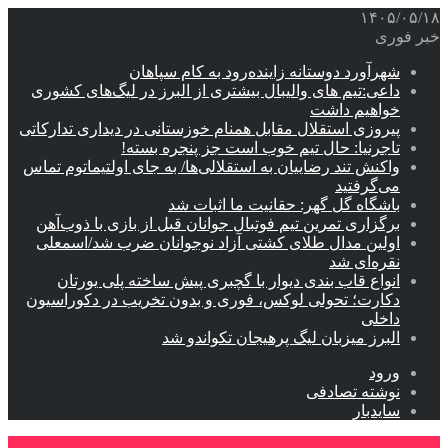
۱۴۰۵/۰۵/۱۸
خبر فوری
شهرآورد دوستانه زاینده‌رود به کام سپاهان
داعی:تیم های والیبال بیشتری از البرز در لیگ‌های کشوری
خواهیم داشت
پیروزی استقلال مقابل همنام خوزستانی در دیداری تدارکاتی
تاجرنیا: حال تیم خوب است جز پنجره بسته!
واکنش تند رضاییان به استقلالی‌ها/ به جای اولتیماتوم تماس
می‌گرفتید
باشگاه گل گهر: حقانیت ما اثبات شد
برگزاری تمرین تیم فوتبال جوانان قبل از بازی با ذوب‌آهن
اولین مدال طلای کشتی آزاد نوجوانان ضرب شد/اسمعلی
نقره‌ای شد
انواع قاب بندی دیوار با گچبری پیش ساخته پلی یورتان
دکارت؛ تحولی لوکس، فوری و بدون تخریب در دکوراسیون
داخلی
البرز میزبان لیگ پرهیجان تکواندو شد
ورود
نوشته تصادفی
سایدبار