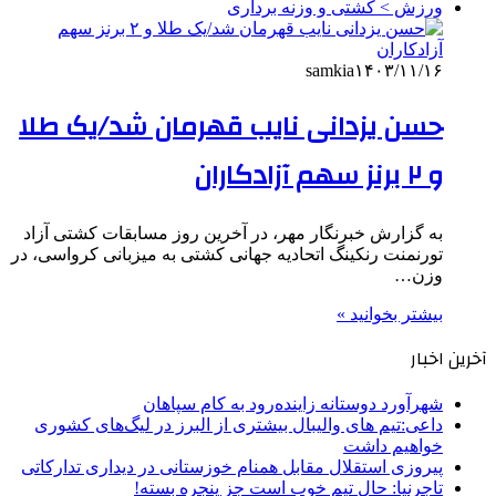
ورزش > کشتی و وزنه برداری
samkia
۱۴۰۳/۱۱/۱۶
حسن یزدانی نایب قهرمان شد/یک طلا
و ۲ برنز سهم آزادکاران
به گزارش خبرنگار مهر، در آخرین روز مسابقات کشتی آزاد
تورنمنت رنکینگ اتحادیه جهانی کشتی به میزبانی کرواسی، در
وزن…
بیشتر بخوانید »
آخرین اخبار
شهرآورد دوستانه زاینده‌رود به کام سپاهان
داعی:تیم های والیبال بیشتری از البرز در لیگ‌های کشوری
خواهیم داشت
پیروزی استقلال مقابل همنام خوزستانی در دیداری تدارکاتی
تاجرنیا: حال تیم خوب است جز پنجره بسته!