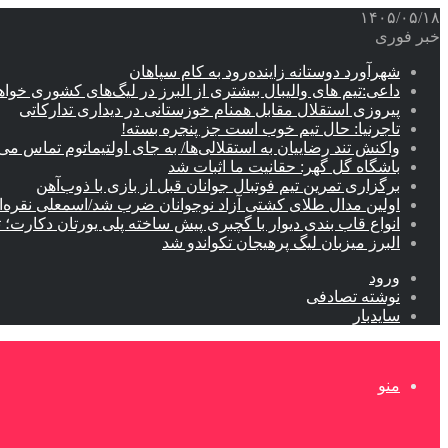
۱۴۰۵/۰۵/۱۸
خبر فوری
شهرآورد دوستانه زاینده‌رود به کام سپاهان
داعی:تیم های والیبال بیشتری از البرز در لیگ‌های کشوری خوا
پیروزی استقلال مقابل همنام خوزستانی در دیداری تدارکاتی
تاجرنیا: حال تیم خوب است جز پنجره بسته!
واکنش تند رضاییان به استقلالی‌ها/ به جای اولتیماتوم تماس می‌
باشگاه گل گهر: حقانیت ما اثبات شد
برگزاری تمرین تیم فوتبال جوانان قبل از بازی با ذوب‌آهن
اولین مدال طلای کشتی آزاد نوجوانان ضرب شد/اسمعلی نقره‌
انواع قاب بندی دیوار با گچبری پیش ساخته پلی یورتان دکارت
البرز میزبان لیگ پرهیجان تکواندو شد
ورود
نوشته تصادفی
سایدبار
منو