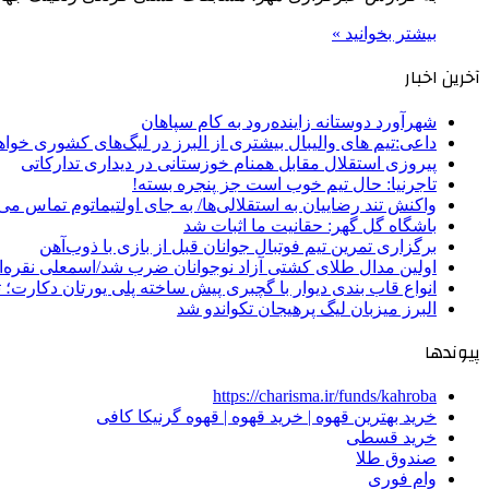
بیشتر بخوانید »
آخرین اخبار
شهرآورد دوستانه زاینده‌رود به کام سپاهان
داعی:تیم های والیبال بیشتری از البرز در لیگ‌های کشوری خوا
پیروزی استقلال مقابل همنام خوزستانی در دیداری تدارکاتی
تاجرنیا: حال تیم خوب است جز پنجره بسته!
واکنش تند رضاییان به استقلالی‌ها/ به جای اولتیماتوم تماس می‌
باشگاه گل گهر: حقانیت ما اثبات شد
برگزاری تمرین تیم فوتبال جوانان قبل از بازی با ذوب‌آهن
اولین مدال طلای کشتی آزاد نوجوانان ضرب شد/اسمعلی نقره‌
انواع قاب بندی دیوار با گچبری پیش ساخته پلی یورتان دکارت
البرز میزبان لیگ پرهیجان تکواندو شد
پیوندها
https://charisma.ir/funds/kahroba
خرید بهترین قهوه | خرید قهوه | قهوه گرنیکا کافی
خرید قسطی
صندوق طلا
وام فوری