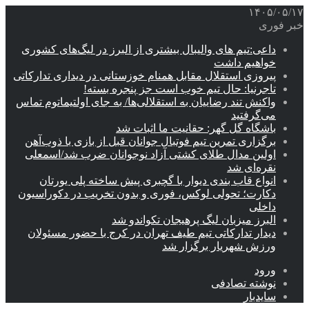
۱۴۰۵/۰۵/۱۷
خبر فوری
داعی:تیم های والیبال بیشتری از البرز در لیگ‌های کشوری
خواهیم داشت
پیروزی استقلال مقابل همنام خوزستانی در دیداری تدارکاتی
تاجرنیا: حال تیم خوب است جز پنجره بسته!
واکنش تند رضاییان به استقلالی‌ها/ به جای اولتیماتوم تماس
می‌گرفتید
باشگاه گل گهر: حقانیت ما اثبات شد
برگزاری تمرین تیم فوتبال جوانان قبل از بازی با ذوب‌آهن
اولین مدال طلای کشتی آزاد نوجوانان ضرب شد/اسمعلی
نقره‌ای شد
انواع قاب بندی دیوار با گچبری پیش ساخته پلی یورتان
دکارت؛ تحولی لوکس، فوری و بدون تخریب در دکوراسیون
داخلی
البرز میزبان لیگ پرهیجان تکواندو شد
دیدار تدارکاتی تیم طیف تهران در کرج با حضور مسئولان
ورزش شهریار برگزار شد
ورود
نوشته تصادفی
سایدبار