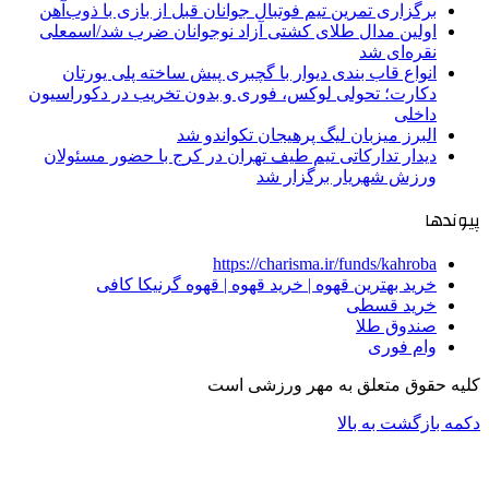
برگزاری تمرین تیم فوتبال جوانان قبل از بازی با ذوب‌آهن
اولین مدال طلای کشتی آزاد نوجوانان ضرب شد/اسمعلی
نقره‌ای شد
انواع قاب بندی دیوار با گچبری پیش ساخته پلی یورتان
دکارت؛ تحولی لوکس، فوری و بدون تخریب در دکوراسیون
داخلی
البرز میزبان لیگ پرهیجان تکواندو شد
دیدار تدارکاتی تیم طیف تهران در کرج با حضور مسئولان
ورزش شهریار برگزار شد
پیوندها
https://charisma.ir/funds/kahroba
خرید بهترین قهوه | خرید قهوه | قهوه گرنیکا کافی
خرید قسطی
صندوق طلا
وام فوری
کلیه حقوق متعلق به مهر ورزشی است
دکمه بازگشت به بالا