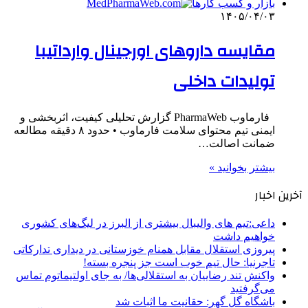
بازار و کسب کارها
۱۴۰۵/۰۴/۰۳
مقایسه داروهای اورجینال وارداتیبا
تولیدات داخلی
فارماوب PharmaWeb گزارش تحلیلی کیفیت، اثربخشی و
ایمنی تیم محتوای سلامت فارماوب • حدود ۸ دقیقه مطالعه
ضمانت اصالت…
بیشتر بخوانید »
آخرین اخبار
داعی:تیم های والیبال بیشتری از البرز در لیگ‌های کشوری
خواهیم داشت
پیروزی استقلال مقابل همنام خوزستانی در دیداری تدارکاتی
تاجرنیا: حال تیم خوب است جز پنجره بسته!
واکنش تند رضاییان به استقلالی‌ها/ به جای اولتیماتوم تماس
می‌گرفتید
باشگاه گل گهر: حقانیت ما اثبات شد