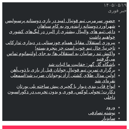
۱۴۰۵/۰۵/۱۹
خبر فوری
حضور سرمربی تیم فوتبال امید در بازی دوستانه پرسپولیس
شهرآورد دوستانه زاینده‌رود به کام سپاهان
داعی:تیم های والیبال بیشتری از البرز در لیگ‌های کشوری
خواهیم داشت
پیروزی استقلال مقابل همنام خوزستانی در دیداری تدارکاتی
تاجرنیا: حال تیم خوب است جز پنجره بسته!
واکنش تند رضاییان به استقلالی‌ها/ به جای اولتیماتوم تماس
می‌گرفتید
باشگاه گل گهر: حقانیت ما اثبات شد
برگزاری تمرین تیم فوتبال جوانان قبل از بازی با ذوب‌آهن
اولین مدال طلای کشتی آزاد نوجوانان ضرب شد/اسمعلی
نقره‌ای شد
انواع قاب بندی دیوار با گچبری پیش ساخته پلی یورتان
دکارت؛ تحولی لوکس، فوری و بدون تخریب در دکوراسیون
داخلی
ورود
نوشته تصادفی
سایدبار