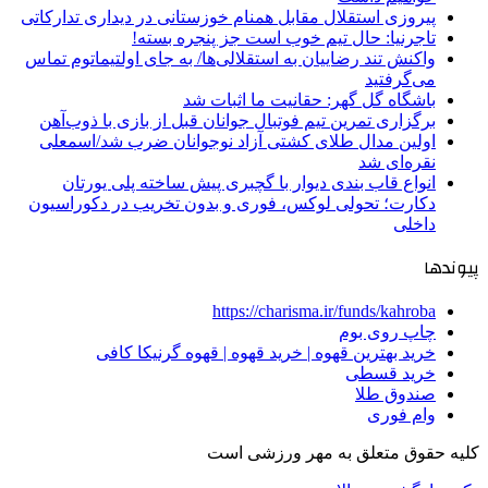
پیروزی استقلال مقابل همنام خوزستانی در دیداری تدارکاتی
تاجرنیا: حال تیم خوب است جز پنجره بسته!
واکنش تند رضاییان به استقلالی‌ها/ به جای اولتیماتوم تماس
می‌گرفتید
باشگاه گل گهر: حقانیت ما اثبات شد
برگزاری تمرین تیم فوتبال جوانان قبل از بازی با ذوب‌آهن
اولین مدال طلای کشتی آزاد نوجوانان ضرب شد/اسمعلی
نقره‌ای شد
انواع قاب بندی دیوار با گچبری پیش ساخته پلی یورتان
دکارت؛ تحولی لوکس، فوری و بدون تخریب در دکوراسیون
داخلی
پیوندها
https://charisma.ir/funds/kahroba
چاپ روی بوم
خرید بهترین قهوه | خرید قهوه | قهوه گرنیکا کافی
خرید قسطی
صندوق طلا
وام فوری
کلیه حقوق متعلق به مهر ورزشی است