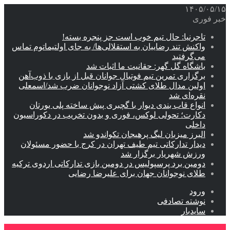
۱۴۰۵/۰۵/۱۵
خبر فوری
تاجرنیا: حال تیم خوب است جز پنجره بسته!
واکنش تند رضاییان به استقلالی‌ها/ به جای اولتیماتوم تماس
می‌گرفتید
باشگاه گل گهر: حقانیت ما اثبات شد
برگزاری تمرین تیم فوتبال جوانان قبل از بازی با ذوب‌آهن
اولین مدال طلای کشتی آزاد نوجوانان ضرب شد/اسمعلی
نقره‌ای شد
انواع قاب بندی دیوار با گچبری پیش ساخته پلی یورتان
دکارت؛ تحولی لوکس، فوری و بدون تخریب در دکوراسیون
داخلی
البرز میزبان لیگ پرهیجان تکواندو شد
دیدار تدارکاتی تیم طیف تهران در کرج با حضور مسئولان
ورزش شهریار برگزار شد
دومین برد پرسپولیس در دومین بازی تدارکاتی اردوی ترکیه
طلای نوجوانان جهان برای علیرضا رضایی
ورود
نوشته تصادفی
سایدبار