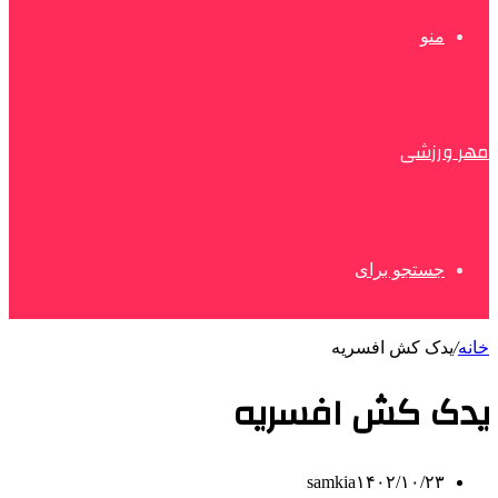
منو
مهر ورزشی
جستجو برای
خانه
/
یدک کش افسریه
یدک کش افسریه
samkia
۱۴۰۲/۱۰/۲۳