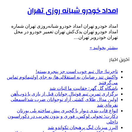
امداد خودرو شبانه روزی تهران
امداد خودرو تهران امداد خودرو شبانه‌روزی تهران شماره
امداد خودرو تهران یدک‌کش تهران تعمیر خودرو در محل
تهران خودروبر تهران…
بیشتر بخوانید »
آخرین اخبار
تاجرنیا: حال تیم خوب است جز پنجره بسته!
واکنش تند رضاییان به استقلالی‌ها/ به جای اولتیماتوم تماس
می‌گرفتید
باشگاه گل گهر: حقانیت ما اثبات شد
برگزاری تمرین تیم فوتبال جوانان قبل از بازی با ذوب‌آهن
اولین مدال طلای کشتی آزاد نوجوانان ضرب شد/اسمعلی
نقره‌ای شد
انواع قاب بندی دیوار با گچبری پیش ساخته پلی یورتان
دکارت؛ تحولی لوکس، فوری و بدون تخریب در دکوراسیون
داخلی
البرز میزبان لیگ پرهیجان تکواندو شد