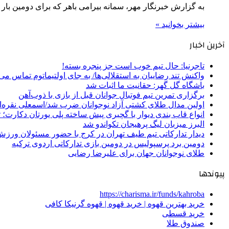
به گزارش خبرنگار مهر، سمانه بیرامی باهر که برای دومین بار
بیشتر بخوانید »
آخرین اخبار
تاجرنیا: حال تیم خوب است جز پنجره بسته!
واکنش تند رضاییان به استقلالی‌ها/ به جای اولتیماتوم تماس می‌
باشگاه گل گهر: حقانیت ما اثبات شد
برگزاری تمرین تیم فوتبال جوانان قبل از بازی با ذوب‌آهن
اولین مدال طلای کشتی آزاد نوجوانان ضرب شد/اسمعلی نقره‌
انواع قاب بندی دیوار با گچبری پیش ساخته پلی یورتان دکارت
البرز میزبان لیگ پرهیجان تکواندو شد
دیدار تدارکاتی تیم طیف تهران در کرج با حضور مسئولان ورزش
دومین برد پرسپولیس در دومین بازی تدارکاتی اردوی ترکیه
طلای نوجوانان جهان برای علیرضا رضایی
پیوندها
https://charisma.ir/funds/kahroba
خرید بهترین قهوه | خرید قهوه | قهوه گرنیکا کافی
خرید قسطی
صندوق طلا