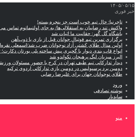
۱۴۰۵/۰۵/۱۵
خبر فوری
تاجرنیا: حال تیم خوب است جز پنجره بسته!
واکنش تند رضاییان به استقلالی‌ها/ به جای اولتیماتوم تماس می‌
باشگاه گل گهر: حقانیت ما اثبات شد
برگزاری تمرین تیم فوتبال جوانان قبل از بازی با ذوب‌آهن
اولین مدال طلای کشتی آزاد نوجوانان ضرب شد/اسمعلی نقره‌
انواع قاب بندی دیوار با گچبری پیش ساخته پلی یورتان دکارت
البرز میزبان لیگ پرهیجان تکواندو شد
دیدار تدارکاتی تیم طیف تهران در کرج با حضور مسئولان ورزش
دومین برد پرسپولیس در دومین بازی تدارکاتی اردوی ترکیه
طلای نوجوانان جهان برای علیرضا رضایی
ورود
نوشته تصادفی
سایدبار
منو