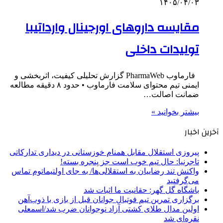
۱۴۰۵/۰۴/۰۳
مقایسه داروهای اورجینال وارداتیبا
تولیدات داخلی
فارماوب PharmaWeb گزارش تحلیلی کیفیت، اثربخشی و
ایمنی تیم محتوای سلامت فارماوب • حدود ۸ دقیقه مطالعه
ضمانت اصالت…
بیشتر بخوانید »
آخرین اخبار
پیروزی استقلال مقابل همنام خوزستانی در دیداری تدارکاتی
تاجرنیا: حال تیم خوب است جز پنجره بسته!
واکنش تند رضاییان به استقلالی‌ها/ به جای اولتیماتوم تماس
می‌گرفتید
باشگاه گل گهر: حقانیت ما اثبات شد
برگزاری تمرین تیم فوتبال جوانان قبل از بازی با ذوب‌آهن
اولین مدال طلای کشتی آزاد نوجوانان ضرب شد/اسمعلی
نقره‌ای شد