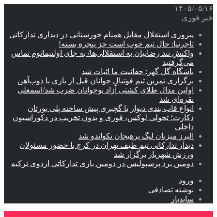
۱۴۰۵/۰۵/۱۶
خبر فوری
پیروزی استقلال مقابل همنام خوزستانی در دیداری تدارکاتی
تاجرنیا: حال تیم خوب است جز پنجره بسته!
واکنش تند رضاییان به استقلالی‌ها/ به جای اولتیماتوم تماس
می‌گرفتید
باشگاه گل گهر: حقانیت ما اثبات شد
برگزاری تمرین تیم فوتبال جوانان قبل از بازی با ذوب‌آهن
اولین مدال طلای کشتی آزاد نوجوانان ضرب شد/اسمعلی
نقره‌ای شد
انواع قاب بندی دیوار با گچبری پیش ساخته پلی یورتان
دکارت؛ تحولی لوکس، فوری و بدون تخریب در دکوراسیون
داخلی
البرز میزبان لیگ پرهیجان تکواندو شد
دیدار تدارکاتی تیم طیف تهران در کرج با حضور مسئولان
ورزش شهریار برگزار شد
دومین برد پرسپولیس در دومین بازی تدارکاتی اردوی ترکیه
ورود
نوشته تصادفی
سایدبار