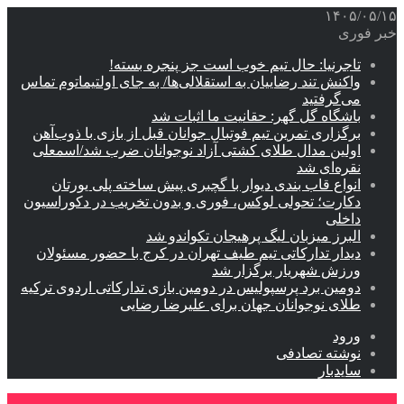
۱۴۰۵/۰۵/۱۵
خبر فوری
تاجرنیا: حال تیم خوب است جز پنجره بسته!
واکنش تند رضاییان به استقلالی‌ها/ به جای اولتیماتوم تماس
می‌گرفتید
باشگاه گل گهر: حقانیت ما اثبات شد
برگزاری تمرین تیم فوتبال جوانان قبل از بازی با ذوب‌آهن
اولین مدال طلای کشتی آزاد نوجوانان ضرب شد/اسمعلی
نقره‌ای شد
انواع قاب بندی دیوار با گچبری پیش ساخته پلی یورتان
دکارت؛ تحولی لوکس، فوری و بدون تخریب در دکوراسیون
داخلی
البرز میزبان لیگ پرهیجان تکواندو شد
دیدار تدارکاتی تیم طیف تهران در کرج با حضور مسئولان
ورزش شهریار برگزار شد
دومین برد پرسپولیس در دومین بازی تدارکاتی اردوی ترکیه
طلای نوجوانان جهان برای علیرضا رضایی
ورود
نوشته تصادفی
سایدبار