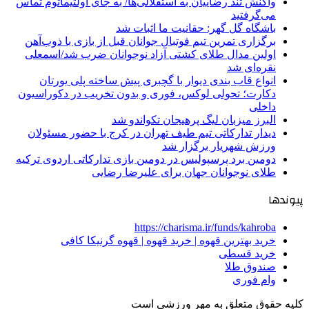
واکنش تند رضاییان به استقلالی‌ها/ به جای اولتیماتوم تماس
می‌گرفتید
باشگاه گل گهر: حقانیت ما اثبات شد
برگزاری تمرین تیم فوتبال جوانان قبل از بازی با ذوب‌آهن
اولین مدال طلای کشتی آزاد نوجوانان ضرب شد/اسمعلی
نقره‌ای شد
انواع قاب بندی دیوار با گچبری پیش ساخته پلی یورتان
دکارت؛ تحولی لوکس، فوری و بدون تخریب در دکوراسیون
داخلی
البرز میزبان لیگ پرهیجان تکواندو شد
دیدار تدارکاتی تیم طیف تهران در کرج با حضور مسئولان
ورزش شهریار برگزار شد
دومین برد پرسپولیس در دومین بازی تدارکاتی اردوی ترکیه
طلای نوجوانان جهان برای علیرضا رضایی
پیوندها
https://charisma.ir/funds/kahroba
خرید بهترین قهوه | خرید قهوه | قهوه گرنیکا کافی
خرید قسطی
صندوق طلا
وام فوری
کلیه حقوق متعلق به مهر ورزشی است