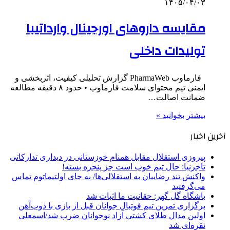
۱۴۰۵/۰۴/۰۳
مقایسه داروهای اورجینال وارداتیبا
تولیدات داخلی
فارماوب PharmaWeb گزارش تحلیلی کیفیت، اثربخشی و
ایمنی تیم محتوای سلامت فارماوب • حدود ۸ دقیقه مطالعه
ضمانت اصالت…
بیشتر بخوانید »
آخرین اخبار
پیروزی استقلال مقابل همنام خوزستانی در دیداری تدارکاتی
تاجرنیا: حال تیم خوب است جز پنجره بسته!
واکنش تند رضاییان به استقلالی‌ها/ به جای اولتیماتوم تماس
می‌گرفتید
باشگاه گل گهر: حقانیت ما اثبات شد
برگزاری تمرین تیم فوتبال جوانان قبل از بازی با ذوب‌آهن
اولین مدال طلای کشتی آزاد نوجوانان ضرب شد/اسمعلی
نقره‌ای شد