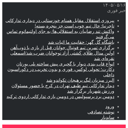
۱۴۰۵/۰۵/۱۶
خبر فوری
پیروزی استقلال مقابل همنام خوزستانی در دیداری تدارکاتی
تاجرنیا: حال تیم خوب است جز پنجره بسته!
واکنش تند رضاییان به استقلالی‌ها/ به جای اولتیماتوم تماس
می‌گرفتید
باشگاه گل گهر: حقانیت ما اثبات شد
برگزاری تمرین تیم فوتبال جوانان قبل از بازی با ذوب‌آهن
اولین مدال طلای کشتی آزاد نوجوانان ضرب شد/اسمعلی
نقره‌ای شد
انواع قاب بندی دیوار با گچبری پیش ساخته پلی یورتان
دکارت؛ تحولی لوکس، فوری و بدون تخریب در دکوراسیون
داخلی
البرز میزبان لیگ پرهیجان تکواندو شد
دیدار تدارکاتی تیم طیف تهران در کرج با حضور مسئولان
ورزش شهریار برگزار شد
دومین برد پرسپولیس در دومین بازی تدارکاتی اردوی ترکیه
ورود
نوشته تصادفی
سایدبار