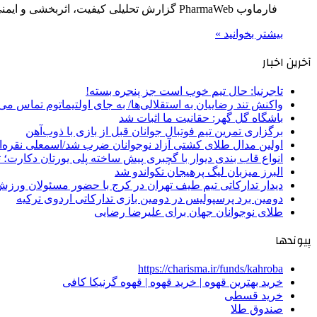
فارماوب PharmaWeb گزارش تحلیلی کیفیت، اثربخشی و ایمنی تیم محتوای سلامت فارماوب • حدود ۸ دقیقه مطالعه ضمانت اصالت…
بیشتر بخوانید »
آخرین اخبار
تاجرنیا: حال تیم خوب است جز پنجره بسته!
واکنش تند رضاییان به استقلالی‌ها/ به جای اولتیماتوم تماس می‌
باشگاه گل گهر: حقانیت ما اثبات شد
برگزاری تمرین تیم فوتبال جوانان قبل از بازی با ذوب‌آهن
اولین مدال طلای کشتی آزاد نوجوانان ضرب شد/اسمعلی نقره‌
انواع قاب بندی دیوار با گچبری پیش ساخته پلی یورتان دکارت
البرز میزبان لیگ پرهیجان تکواندو شد
دیدار تدارکاتی تیم طیف تهران در کرج با حضور مسئولان ورزش
دومین برد پرسپولیس در دومین بازی تدارکاتی اردوی ترکیه
طلای نوجوانان جهان برای علیرضا رضایی
پیوندها
https://charisma.ir/funds/kahroba
خرید بهترین قهوه | خرید قهوه | قهوه گرنیکا کافی
خرید قسطی
صندوق طلا