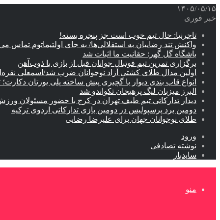
۱۴۰۵/۰۵/۱۵
خبر فوری
تاجرنیا: حال تیم خوب است جز پنجره بسته!
واکنش تند رضاییان به استقلالی‌ها/ به جای اولتیماتوم تماس می‌
باشگاه گل گهر: حقانیت ما اثبات شد
برگزاری تمرین تیم فوتبال جوانان قبل از بازی با ذوب‌آهن
اولین مدال طلای کشتی آزاد نوجوانان ضرب شد/اسمعلی نقره‌
انواع قاب بندی دیوار با گچبری پیش ساخته پلی یورتان دکارت
البرز میزبان لیگ پرهیجان تکواندو شد
دیدار تدارکاتی تیم طیف تهران در کرج با حضور مسئولان ورزش
دومین برد پرسپولیس در دومین بازی تدارکاتی اردوی ترکیه
طلای نوجوانان جهان برای علیرضا رضایی
ورود
نوشته تصادفی
سایدبار
منو