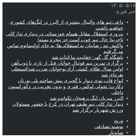
۱۴۰۵/۰۵/۱۷
خبر فوری
داعی:تیم های والیبال بیشتری از البرز در لیگ‌های کشوری
خواهیم داشت
پیروزی استقلال مقابل همنام خوزستانی در دیداری تدارکاتی
تاجرنیا: حال تیم خوب است جز پنجره بسته!
واکنش تند رضاییان به استقلالی‌ها/ به جای اولتیماتوم تماس
می‌گرفتید
باشگاه گل گهر: حقانیت ما اثبات شد
برگزاری تمرین تیم فوتبال جوانان قبل از بازی با ذوب‌آهن
اولین مدال طلای کشتی آزاد نوجوانان ضرب شد/اسمعلی
نقره‌ای شد
انواع قاب بندی دیوار با گچبری پیش ساخته پلی یورتان
دکارت؛ تحولی لوکس، فوری و بدون تخریب در دکوراسیون
داخلی
البرز میزبان لیگ پرهیجان تکواندو شد
دیدار تدارکاتی تیم طیف تهران در کرج با حضور مسئولان
ورزش شهریار برگزار شد
ورود
نوشته تصادفی
سایدبار