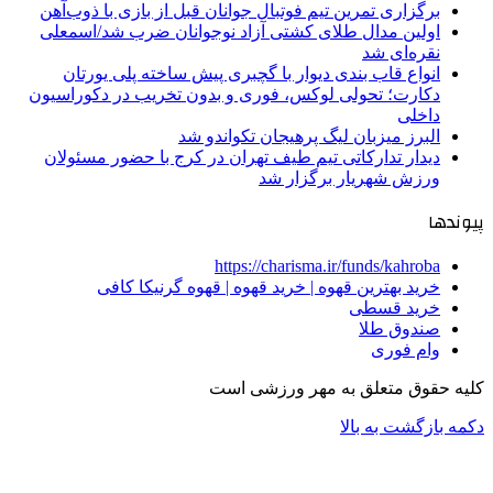
برگزاری تمرین تیم فوتبال جوانان قبل از بازی با ذوب‌آهن
اولین مدال طلای کشتی آزاد نوجوانان ضرب شد/اسمعلی
نقره‌ای شد
انواع قاب بندی دیوار با گچبری پیش ساخته پلی یورتان
دکارت؛ تحولی لوکس، فوری و بدون تخریب در دکوراسیون
داخلی
البرز میزبان لیگ پرهیجان تکواندو شد
دیدار تدارکاتی تیم طیف تهران در کرج با حضور مسئولان
ورزش شهریار برگزار شد
پیوندها
https://charisma.ir/funds/kahroba
خرید بهترین قهوه | خرید قهوه | قهوه گرنیکا کافی
خرید قسطی
صندوق طلا
وام فوری
کلیه حقوق متعلق به مهر ورزشی است
دکمه بازگشت به بالا