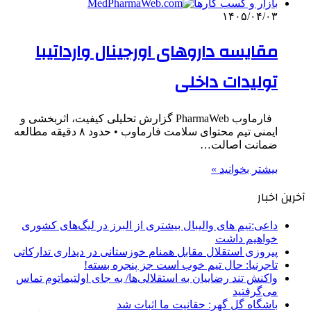
بازار و کسب کارها
۱۴۰۵/۰۴/۰۳
مقایسه داروهای اورجینال وارداتیبا
تولیدات داخلی
فارماوب PharmaWeb گزارش تحلیلی کیفیت، اثربخشی و
ایمنی تیم محتوای سلامت فارماوب • حدود ۸ دقیقه مطالعه
ضمانت اصالت…
بیشتر بخوانید »
آخرین اخبار
داعی:تیم های والیبال بیشتری از البرز در لیگ‌های کشوری
خواهیم داشت
پیروزی استقلال مقابل همنام خوزستانی در دیداری تدارکاتی
تاجرنیا: حال تیم خوب است جز پنجره بسته!
واکنش تند رضاییان به استقلالی‌ها/ به جای اولتیماتوم تماس
می‌گرفتید
باشگاه گل گهر: حقانیت ما اثبات شد