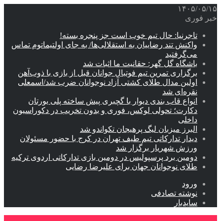
۱۴۰۵/۰۵/۱۵
خبر فوری
تاجرنیا: حال تیم خوب است جز پنجره بسته!
واکنش تند رضاییان به استقلالی‌ها/ به جای اولتیماتوم تماس
می‌گرفتید
باشگاه گل گهر: حقانیت ما اثبات شد
برگزاری تمرین تیم فوتبال جوانان قبل از بازی با ذوب‌آهن
اولین مدال طلای کشتی آزاد نوجوانان ضرب شد/اسمعلی
نقره‌ای شد
انواع قاب بندی دیوار با گچبری پیش ساخته پلی یورتان
دکارت؛ تحولی لوکس، فوری و بدون تخریب در دکوراسیون
داخلی
البرز میزبان لیگ پرهیجان تکواندو شد
دیدار تدارکاتی تیم طیف تهران در کرج با حضور مسئولان
ورزش شهریار برگزار شد
دومین برد پرسپولیس در دومین بازی تدارکاتی اردوی ترکیه
طلای نوجوانان جهان برای علیرضا رضایی
ورود
نوشته تصادفی
سایدبار