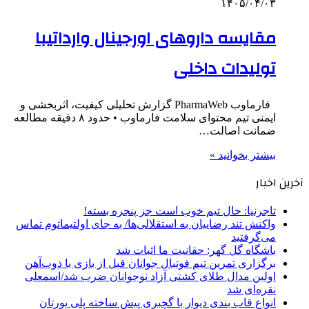
۱۴۰۵/۰۴/۰۳
مقایسه داروهای اورجینال وارداتیبا
تولیدات داخلی
فارماوب PharmaWeb گزارش تحلیلی کیفیت، اثربخشی و
ایمنی تیم محتوای سلامت فارماوب • حدود ۸ دقیقه مطالعه
ضمانت اصالت…
بیشتر بخوانید »
آخرین اخبار
تاجرنیا: حال تیم خوب است جز پنجره بسته!
واکنش تند رضاییان به استقلالی‌ها/ به جای اولتیماتوم تماس
می‌گرفتید
باشگاه گل گهر: حقانیت ما اثبات شد
برگزاری تمرین تیم فوتبال جوانان قبل از بازی با ذوب‌آهن
اولین مدال طلای کشتی آزاد نوجوانان ضرب شد/اسمعلی
نقره‌ای شد
انواع قاب بندی دیوار با گچبری پیش ساخته پلی یورتان