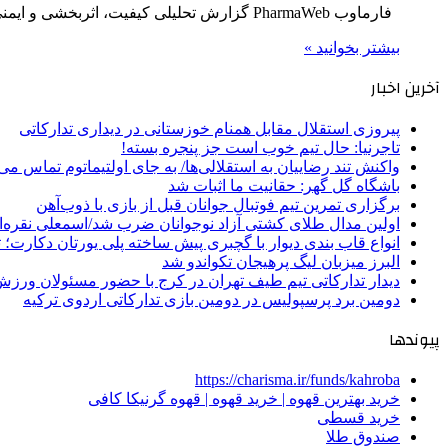
فارماوب PharmaWeb گزارش تحلیلی کیفیت، اثربخشی و ایمنی تیم محتوای سلامت فارماوب • حدود ۸ دقیقه مطالعه ضمانت اصالت…
بیشتر بخوانید »
آخرین اخبار
پیروزی استقلال مقابل همنام خوزستانی در دیداری تدارکاتی
تاجرنیا: حال تیم خوب است جز پنجره بسته!
واکنش تند رضاییان به استقلالی‌ها/ به جای اولتیماتوم تماس می‌
باشگاه گل گهر: حقانیت ما اثبات شد
برگزاری تمرین تیم فوتبال جوانان قبل از بازی با ذوب‌آهن
اولین مدال طلای کشتی آزاد نوجوانان ضرب شد/اسمعلی نقره‌
انواع قاب بندی دیوار با گچبری پیش ساخته پلی یورتان دکارت
البرز میزبان لیگ پرهیجان تکواندو شد
دیدار تدارکاتی تیم طیف تهران در کرج با حضور مسئولان ورزش
دومین برد پرسپولیس در دومین بازی تدارکاتی اردوی ترکیه
پیوندها
https://charisma.ir/funds/kahroba
خرید بهترین قهوه | خرید قهوه | قهوه گرنیکا کافی
خرید قسطی
صندوق طلا