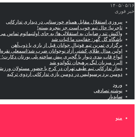
۱۴۰۵/۰۵/۱۶
خبر فوری
پیروزی استقلال مقابل همنام خوزستانی در دیداری تدارکاتی
تاجرنیا: حال تیم خوب است جز پنجره بسته!
واکنش تند رضاییان به استقلالی‌ها/ به جای اولتیماتوم تماس می‌
باشگاه گل گهر: حقانیت ما اثبات شد
برگزاری تمرین تیم فوتبال جوانان قبل از بازی با ذوب‌آهن
اولین مدال طلای کشتی آزاد نوجوانان ضرب شد/اسمعلی نقره‌
انواع قاب بندی دیوار با گچبری پیش ساخته پلی یورتان دکارت
البرز میزبان لیگ پرهیجان تکواندو شد
دیدار تدارکاتی تیم طیف تهران در کرج با حضور مسئولان ورزش
دومین برد پرسپولیس در دومین بازی تدارکاتی اردوی ترکیه
ورود
نوشته تصادفی
سایدبار
منو