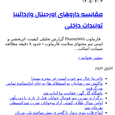
۱۴۰۵/۰۴/۰۳
مقایسه داروهای اورجینال وارداتیبا
تولیدات داخلی
فارماوب PharmaWeb گزارش تحلیلی کیفیت، اثربخشی و
ایمنی تیم محتوای سلامت فارماوب • حدود ۸ دقیقه مطالعه
ضمانت اصالت…
بیشتر بخوانید »
آخرین اخبار
تاجرنیا: حال تیم خوب است جز پنجره بسته!
واکنش تند رضاییان به استقلالی‌ها/ به جای اولتیماتوم تماس
می‌گرفتید
باشگاه گل گهر: حقانیت ما اثبات شد
برگزاری تمرین تیم فوتبال جوانان قبل از بازی با ذوب‌آهن
اولین مدال طلای کشتی آزاد نوجوانان ضرب شد/اسمعلی
نقره‌ای شد
انواع قاب بندی دیوار با گچبری پیش ساخته پلی یورتان