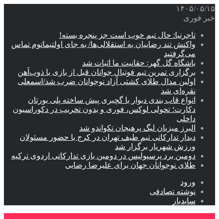
۱۴۰۵/۰۵/۱۵
خبر فوری
تاجرنیا: حال تیم خوب است جز پنجره بسته!
واکنش تند رضاییان به استقلالی‌ها/ به جای اولتیماتوم تماس
می‌گرفتید
باشگاه گل گهر: حقانیت ما اثبات شد
برگزاری تمرین تیم فوتبال جوانان قبل از بازی با ذوب‌آهن
اولین مدال طلای کشتی آزاد نوجوانان ضرب شد/اسمعلی
نقره‌ای شد
انواع قاب بندی دیوار با گچبری پیش ساخته پلی یورتان
دکارت؛ تحولی لوکس، فوری و بدون تخریب در دکوراسیون
داخلی
البرز میزبان لیگ پرهیجان تکواندو شد
دیدار تدارکاتی تیم طیف تهران در کرج با حضور مسئولان
ورزش شهریار برگزار شد
دومین برد پرسپولیس در دومین بازی تدارکاتی اردوی ترکیه
طلای نوجوانان جهان برای علیرضا رضایی
ورود
نوشته تصادفی
سایدبار