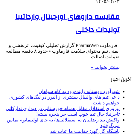
۱۴۰۵/۰۴/۰۳
مقایسه داروهای اورجینال وارداتیبا
تولیدات داخلی
فارماوب PharmaWeb گزارش تحلیلی کیفیت، اثربخشی و
ایمنی تیم محتوای سلامت فارماوب • حدود ۸ دقیقه مطالعه
ضمانت اصالت…
بیشتر بخوانید »
آخرین اخبار
شهرآورد دوستانه زاینده‌رود به کام سپاهان
داعی:تیم های والیبال بیشتری از البرز در لیگ‌های کشوری
خواهیم داشت
پیروزی استقلال مقابل همنام خوزستانی در دیداری تدارکاتی
تاجرنیا: حال تیم خوب است جز پنجره بسته!
واکنش تند رضاییان به استقلالی‌ها/ به جای اولتیماتوم تماس
می‌گرفتید
باشگاه گل گهر: حقانیت ما اثبات شد