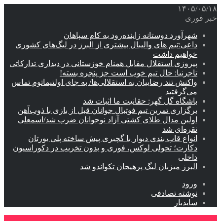
۱۴۰۵/۰۵/۱۸
خبر فوری
شهرآورد دوستانه زاینده‌رود به کام سپاهان
داعی:تیم های والیبال بیشتری از البرز در لیگ‌های کشوری
خواهیم داشت
پیروزی استقلال مقابل همنام خوزستانی در دیداری تدارکاتی
تاجرنیا: حال تیم خوب است جز پنجره بسته!
واکنش تند رضاییان به استقلالی‌ها/ به جای اولتیماتوم تماس
می‌گرفتید
باشگاه گل گهر: حقانیت ما اثبات شد
برگزاری تمرین تیم فوتبال جوانان قبل از بازی با ذوب‌آهن
اولین مدال طلای کشتی آزاد نوجوانان ضرب شد/اسمعلی
نقره‌ای شد
انواع قاب بندی دیوار با گچبری پیش ساخته پلی یورتان
دکارت؛ تحولی لوکس، فوری و بدون تخریب در دکوراسیون
داخلی
البرز میزبان لیگ پرهیجان تکواندو شد
ورود
نوشته تصادفی
سایدبار