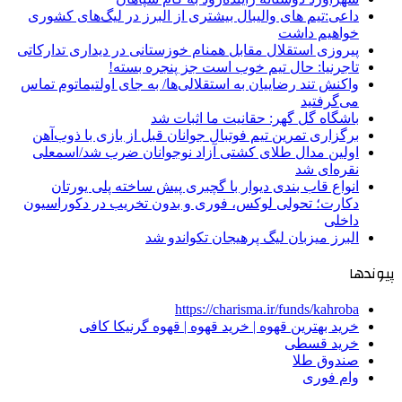
داعی:تیم های والیبال بیشتری از البرز در لیگ‌های کشوری
خواهیم داشت
پیروزی استقلال مقابل همنام خوزستانی در دیداری تدارکاتی
تاجرنیا: حال تیم خوب است جز پنجره بسته!
واکنش تند رضاییان به استقلالی‌ها/ به جای اولتیماتوم تماس
می‌گرفتید
باشگاه گل گهر: حقانیت ما اثبات شد
برگزاری تمرین تیم فوتبال جوانان قبل از بازی با ذوب‌آهن
اولین مدال طلای کشتی آزاد نوجوانان ضرب شد/اسمعلی
نقره‌ای شد
انواع قاب بندی دیوار با گچبری پیش ساخته پلی یورتان
دکارت؛ تحولی لوکس، فوری و بدون تخریب در دکوراسیون
داخلی
البرز میزبان لیگ پرهیجان تکواندو شد
پیوندها
https://charisma.ir/funds/kahroba
خرید بهترین قهوه | خرید قهوه | قهوه گرنیکا کافی
خرید قسطی
صندوق طلا
وام فوری