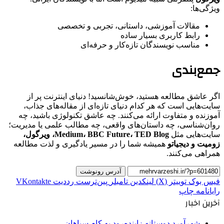
ویژگی‌ها:
مقالات آموزشی، داستانی، تجربی و تخصصی
رابط کاربری بسیار ساده
مناسب نویسندگان تازه‌کار و حرفه‌ای
جمع‌بندی
اگر عاشق مطالعه هستید، خوش‌شانسید! دنیای اینترنت پر از
سایت‌هایی است که هر کدام دنیای تازه‌ای از مقاله‌های جذاب،
آموزنده و متفاوت ارائه می‌کنند. چه عاشق تکنولوژی باشید، چه
روان‌شناسی، چه داستان‌های واقعی، چه مطالب علمی یا مدیریت؛
سایت‌هایی مثل
Medium، BBC Future، TED Blog، ویرگول،
زومیت و دیجیاتو
همیشه شما را در مسیر یادگیری و لذت مطالعه
همراهی می‌کنند.
آدرس رونوشت
فیس بوک
توییتر (X)
لینکدین
‫تامبلر
‫پین‌ترست
‫رددیت
‫VKontakte
رایانامه
چاپ
آخرین اخبار
شهرآورد دوستانه زاینده‌رود به کام سپاهان