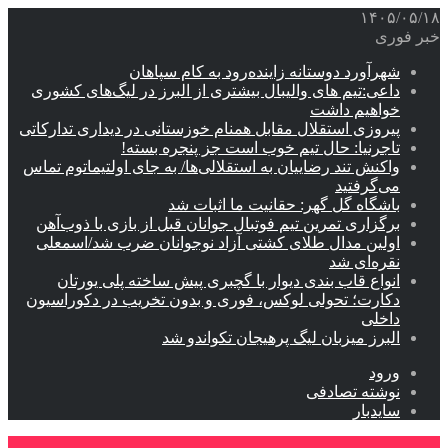
۱۴۰۵/۰۵/۱۸
خبر فوری
شهرآورد دوستانه زاینده‌رود به کام سپاهان
داعی:تیم های والیبال بیشتری از البرز در لیگ‌های کشوری
خواهیم داشت
پیروزی استقلال مقابل همنام خوزستانی در دیداری تدارکاتی
تاجرنیا: حال تیم خوب است جز پنجره بسته!
واکنش تند رضاییان به استقلالی‌ها/ به جای اولتیماتوم تماس
می‌گرفتید
باشگاه گل گهر: حقانیت ما اثبات شد
برگزاری تمرین تیم فوتبال جوانان قبل از بازی با ذوب‌آهن
اولین مدال طلای کشتی آزاد نوجوانان ضرب شد/اسمعلی
نقره‌ای شد
انواع قاب بندی دیوار با گچبری پیش ساخته پلی یورتان
دکارت؛ تحولی لوکس، فوری و بدون تخریب در دکوراسیون
داخلی
البرز میزبان لیگ پرهیجان تکواندو شد
ورود
نوشته تصادفی
سایدبار