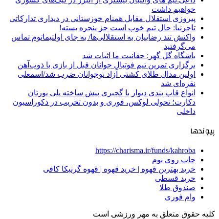
خواهیم داشت
پیروزی استقلال مقابل همنام خوزستانی در دیداری تدارکاتی
تاجرنیا: حال تیم خوب است جز پنجره بسته!
واکنش تند رضاییان به استقلالی‌ها/ به جای اولتیماتوم تماس
می‌گرفتید
باشگاه گل گهر: حقانیت ما اثبات شد
برگزاری تمرین تیم فوتبال جوانان قبل از بازی با ذوب‌آهن
اولین مدال طلای کشتی آزاد نوجوانان ضرب شد/اسمعلی
نقره‌ای شد
انواع قاب بندی دیوار با گچبری پیش ساخته پلی یورتان
دکارت؛ تحولی لوکس، فوری و بدون تخریب در دکوراسیون
داخلی
پیوندها
https://charisma.ir/funds/kahroba
چاپ روی بوم
خرید بهترین قهوه | خرید قهوه | قهوه گرنیکا کافی
خرید قسطی
صندوق طلا
وام فوری
کلیه حقوق متعلق به مهر ورزشی است