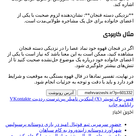
اشاره کند.
**نزدیکی دسته فنجان**: نشان‌دهنده لزوم صحبت با یکی از
اعضای خانواده برای حل یک مشاجره طولانی‌مدت است.
مثال کاربردی
اگر در فنجان قهوه خود نماد عصا را در نزدیکی دسته فنجان
مشاهده کنید، ممکن است به این معنا باشد که نیاز است با یکی از
اعضای خانواده خود درباره یک موضوع حل‌نشده صحبت کنید تا از
تنش‌های بیشتر جلوگیری شود.
در نهایت، تفسیر نمادها در فال قهوه بستگی به موقعیت و شرایط
فرد دارد و باید با دقت و توجه به جزئیات انجام شود.
آدرس رونوشت
فیس بوک
توییتر (X)
لینکدین
‫تامبلر
‫پین‌ترست
‫رددیت
‫VKontakte
رایانامه
چاپ
آخرین اخبار
حضور سرمربی تیم فوتبال امید در بازی دوستانه پرسپولیس
شهرآورد دوستانه زاینده‌رود به کام سپاهان
داعی:تیم های والیبال بیشتری از البرز در لیگ‌های کشوری