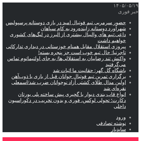
۱۴۰۵/۰۵/۱۹
خبر فوری
حضور سرمربی تیم فوتبال امید در بازی دوستانه پرسپولیس
شهرآورد دوستانه زاینده‌رود به کام سپاهان
داعی:تیم های والیبال بیشتری از البرز در لیگ‌های کشوری
خواهیم داشت
پیروزی استقلال مقابل همنام خوزستانی در دیداری تدارکاتی
تاجرنیا: حال تیم خوب است جز پنجره بسته!
واکنش تند رضاییان به استقلالی‌ها/ به جای اولتیماتوم تماس
می‌گرفتید
باشگاه گل گهر: حقانیت ما اثبات شد
برگزاری تمرین تیم فوتبال جوانان قبل از بازی با ذوب‌آهن
اولین مدال طلای کشتی آزاد نوجوانان ضرب شد/اسمعلی
نقره‌ای شد
انواع قاب بندی دیوار با گچبری پیش ساخته پلی یورتان
دکارت؛ تحولی لوکس، فوری و بدون تخریب در دکوراسیون
داخلی
ورود
نوشته تصادفی
سایدبار