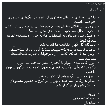
۱۴۰۵/۰۵/۱۷
خبر فوری
داعی:تیم های والیبال بیشتری از البرز در لیگ‌های کشوری
خواهیم داشت
پیروزی استقلال مقابل همنام خوزستانی در دیداری تدارکاتی
تاجرنیا: حال تیم خوب است جز پنجره بسته!
واکنش تند رضاییان به استقلالی‌ها/ به جای اولتیماتوم تماس
می‌گرفتید
باشگاه گل گهر: حقانیت ما اثبات شد
برگزاری تمرین تیم فوتبال جوانان قبل از بازی با ذوب‌آهن
اولین مدال طلای کشتی آزاد نوجوانان ضرب شد/اسمعلی
نقره‌ای شد
انواع قاب بندی دیوار با گچبری پیش ساخته پلی یورتان
دکارت؛ تحولی لوکس، فوری و بدون تخریب در دکوراسیون
داخلی
البرز میزبان لیگ پرهیجان تکواندو شد
دیدار تدارکاتی تیم طیف تهران در کرج با حضور مسئولان
ورزش شهریار برگزار شد
ورود
نوشته تصادفی
سایدبار