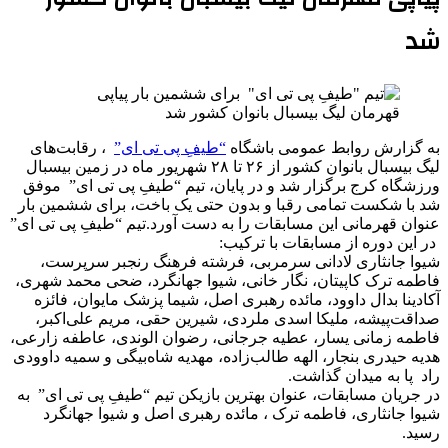
شد
به گزارش روابط عمومی باشگاه
“طیفِ پی تی ای”
، رقابت‌های
لیگ بیسبال بانوان کشور از ۲۶ تا ۲۸ شهریور ماه در زمین بیسبال
ورزشگاه کرج برگزار شد و در پایان، تیم “طیفِ پی تی ای” موفق
شد با شکست تمامی رقبا و بدون حتی یک باخت، برای ششمین بار
عنوان قهرمانی این مسابقات را به دست آورد.تیم “طیفِ پی تی ای”
در این دوره از مسابقات با ترکیب:
شیوا جانثاری لادانی سرمربی، فرشته فرهنگ رنجبر سرپرست،
فاطمه ترک کاپیتان، نگار خانی، شیوا جهانگرد، ضحی محمد شهری،
آکادینا بدال داوود، مائده رهبری اصل، شیما پزشک مایوان، فائزه
صداقت‌پیشه، ملیکا اسدی ملردی، شیرین حقی، مریم علی‌اکبر،
فاطمه زمانی یسار، عطیه جرجانی، رضوان الوندی، عاطفه زارعی،
هدیه حیدری بنجار، الهه طالب‌زاده، مهدیه شاه‌بیگی و سمیه داوودی
راد پا به میدان گذاشت.
در جریان مسابقات، عنوان بهترین بازیکن تیم “طیفِ پی تی ای” به
شیوا جانثاری، فاطمه ترک ، مائده رهبری اصل و شیوا جهانگرد
رسید.