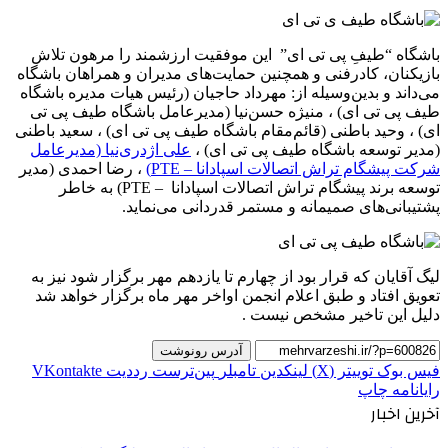
باشگاه “طیفِ پی تی ای” این موفقیت ارزشمند را مرهون تلاش
بازیکنان، کادرفنی و همچنین حمایت‌های مدیران و همراهان باشگاه
می‌داند و بدین‌وسیله از: مهرداد حاجیان (رئیس هیات مدیره باشگاه
طیف پی تی ای) ، منیژه حسن‌نیا (مدیرعامل باشگاه طیف پی تی
ای) ، وحید باطنی (قائم‌مقام باشگاه طیف پی تی ای) ، سعید باطنی
(مدیر توسعه باشگاه طیف پی تی ای) ،
علی اژدری‌نیا (مدیرعامل
شرکت پیشگام تراش اتصالات اسپادانا – PTE)
، رضا احمدی (مدیر
توسعه برند پیشگام تراش اتصالات اسپادانا – PTE) به خاطر
پشتیبانی‌های صمیمانه و مستمر قدردانی می‌نماید.
لیگ آقایان که قرار بود از چهارم تا یازدهم مهر برگزار شود نیز به
تعویق افتاد و طبق اعلام انجمن اواخر مهر ماه برگزار خواهد شد
دلیل این تاخیر مشخص نیست .
آدرس رونوشت
فیس بوک
توییتر (X)
لینکدین
‫تامبلر
‫پین‌ترست
‫رددیت
‫VKontakte
رایانامه
چاپ
آخرین اخبار