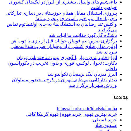
داعی:تیم های والیبال بیشتری از البرز در لیگ‌های کشوری
خواهیم داشت
پیروزی استقلال مقابل همنام خوزستانی در دیداری تدارکاتی
تاجرنیا: حال تیم خوب است جز پنجره بسته!
واکنش تند رضاییان به استقلالی‌ها/ به جای اولتیماتوم تماس
می‌گرفتید
باشگاه گل گهر: حقانیت ما اثبات شد
برگزاری تمرین تیم فوتبال جوانان قبل از بازی با ذوب‌آهن
اولین مدال طلای کشتی آزاد نوجوانان ضرب شد/اسمعلی
نقره‌ای شد
انواع قاب بندی دیوار با گچبری پیش ساخته پلی یورتان
دکارت؛ تحولی لوکس، فوری و بدون تخریب در دکوراسیون
داخلی
البرز میزبان لیگ پرهیجان تکواندو شد
دیدار تدارکاتی تیم طیف تهران در کرج با حضور مسئولان
ورزش شهریار برگزار شد
پیوندها
https://charisma.ir/funds/kahroba
خرید بهترین قهوه | خرید قهوه | قهوه گرنیکا کافی
خرید قسطی
صندوق طلا
وام فوری