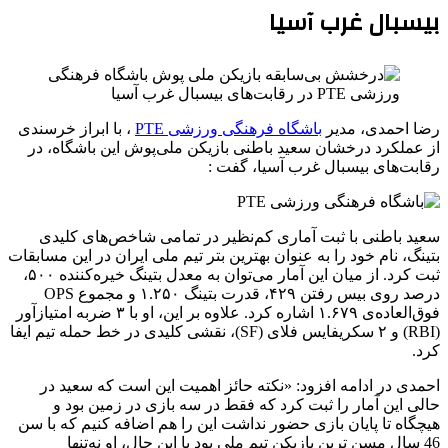
بیسبال غرب آسیا
رضا احمدی، مدیر
باشگاه فرهنگی ورزشی PTE
، با ابراز خرسندی
از عملکرد درخشان سعید باطنی بازیکن ملی‌پوش این باشگاه، در
رقابت‌های بیسبال غرب آسیا، گفت :
سعید باطنی با ثبت آماری کم‌نظیر در تمامی شاخص‌های کلیدی
بتینگ، نام خود را به عنوان بهترین بتر تیم ملی ایران در این مسابقات
ثبت کرد. از میان این آمار می‌توان به معدل بتینگ خیره‌کننده ۵۰۰،
درصد روی بیس رفتن ۴۲۹، قدرت بتینگ ۱.۲۵۰ و مجموع OPS
فوق‌العاده‌ی ۱.۶۷۹ اشاره کرد. علاوه بر این، او با ۳ ضربه امتیاز‌آور
(RBI) و ۲ سکریفایس فلای (SF)، نقشی کلیدی در خط حمله تیم ایفا
کرد.
احمدی در ادامه افزود: «نکته حائز اهمیت این است که سعید در
حالی این آمار را ثبت کرد که فقط در سه بازی در زمین بود و
هیچگاه تا پایان بازی حضور نداشت این را هم اضافه کنیم که با سن
46 سال مسن ترین بازیکن تیم ملی بود با این حال، او نه‌تنها