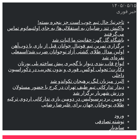
۱۴۰۵/۰۵/۱۵
خبر فوری
تاجرنیا: حال تیم خوب است جز پنجره بسته!
واکنش تند رضاییان به استقلالی‌ها/ به جای اولتیماتوم تماس
می‌گرفتید
باشگاه گل گهر: حقانیت ما اثبات شد
برگزاری تمرین تیم فوتبال جوانان قبل از بازی با ذوب‌آهن
اولین مدال طلای کشتی آزاد نوجوانان ضرب شد/اسمعلی
نقره‌ای شد
انواع قاب بندی دیوار با گچبری پیش ساخته پلی یورتان
دکارت؛ تحولی لوکس، فوری و بدون تخریب در دکوراسیون
داخلی
البرز میزبان لیگ پرهیجان تکواندو شد
دیدار تدارکاتی تیم طیف تهران در کرج با حضور مسئولان
ورزش شهریار برگزار شد
دومین برد پرسپولیس در دومین بازی تدارکاتی اردوی ترکیه
طلای نوجوانان جهان برای علیرضا رضایی
ورود
نوشته تصادفی
سایدبار