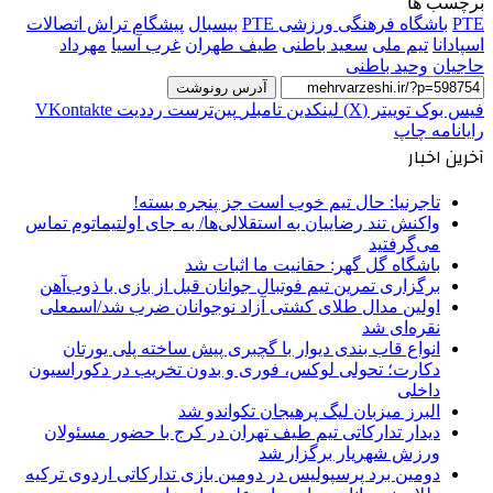
برچسب ها
PTE
باشگاه فرهنگی ورزشی PTE
بیسبال
پیشگام تراش اتصالات
اسپادانا
تیم ملی
سعید باطنی
طیف طهران
غرب آسیا
مهرداد
حاجیان
وحید باطنی
آدرس رونوشت
فیس بوک
توییتر (X)
لینکدین
‫تامبلر
‫پین‌ترست
‫رددیت
‫VKontakte
رایانامه
چاپ
آخرین اخبار
تاجرنیا: حال تیم خوب است جز پنجره بسته!
واکنش تند رضاییان به استقلالی‌ها/ به جای اولتیماتوم تماس
می‌گرفتید
باشگاه گل گهر: حقانیت ما اثبات شد
برگزاری تمرین تیم فوتبال جوانان قبل از بازی با ذوب‌آهن
اولین مدال طلای کشتی آزاد نوجوانان ضرب شد/اسمعلی
نقره‌ای شد
انواع قاب بندی دیوار با گچبری پیش ساخته پلی یورتان
دکارت؛ تحولی لوکس، فوری و بدون تخریب در دکوراسیون
داخلی
البرز میزبان لیگ پرهیجان تکواندو شد
دیدار تدارکاتی تیم طیف تهران در کرج با حضور مسئولان
ورزش شهریار برگزار شد
دومین برد پرسپولیس در دومین بازی تدارکاتی اردوی ترکیه