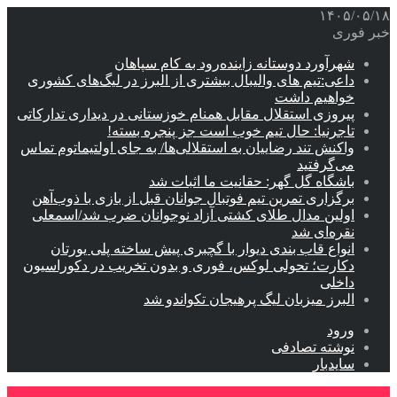
۱۴۰۵/۰۵/۱۸
خبر فوری
شهرآورد دوستانه زاینده‌رود به کام سپاهان
داعی:تیم های والیبال بیشتری از البرز در لیگ‌های کشوری
خواهیم داشت
پیروزی استقلال مقابل همنام خوزستانی در دیداری تدارکاتی
تاجرنیا: حال تیم خوب است جز پنجره بسته!
واکنش تند رضاییان به استقلالی‌ها/ به جای اولتیماتوم تماس
می‌گرفتید
باشگاه گل گهر: حقانیت ما اثبات شد
برگزاری تمرین تیم فوتبال جوانان قبل از بازی با ذوب‌آهن
اولین مدال طلای کشتی آزاد نوجوانان ضرب شد/اسمعلی
نقره‌ای شد
انواع قاب بندی دیوار با گچبری پیش ساخته پلی یورتان
دکارت؛ تحولی لوکس، فوری و بدون تخریب در دکوراسیون
داخلی
البرز میزبان لیگ پرهیجان تکواندو شد
ورود
نوشته تصادفی
سایدبار