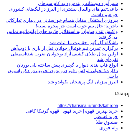
شهرآورد دوستانه زاینده‌رود به کام سپاهان
داعی:تیم های والیبال بیشتری از البرز در لیگ‌های کشوری
خواهیم داشت
پیروزی استقلال مقابل همنام خوزستانی در دیداری تدارکاتی
تاجرنیا: حال تیم خوب است جز پنجره بسته!
واکنش تند رضاییان به استقلالی‌ها/ به جای اولتیماتوم تماس
می‌گرفتید
باشگاه گل گهر: حقانیت ما اثبات شد
برگزاری تمرین تیم فوتبال جوانان قبل از بازی با ذوب‌آهن
اولین مدال طلای کشتی آزاد نوجوانان ضرب شد/اسمعلی
نقره‌ای شد
انواع قاب بندی دیوار با گچبری پیش ساخته پلی یورتان
دکارت؛ تحولی لوکس، فوری و بدون تخریب در دکوراسیون
داخلی
البرز میزبان لیگ پرهیجان تکواندو شد
پیوندها
https://charisma.ir/funds/kahroba
خرید بهترین قهوه | خرید قهوه | قهوه گرنیکا کافی
خرید قسطی
صندوق طلا
وام فوری