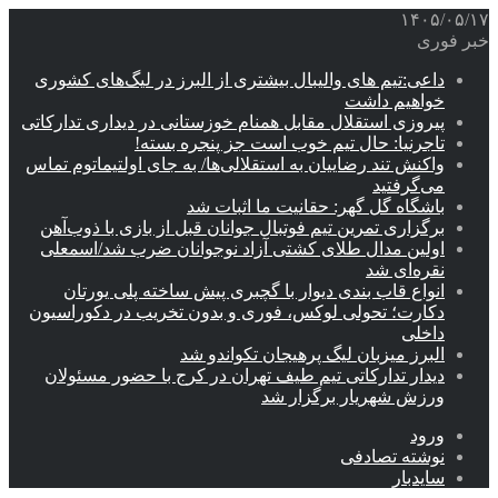
۱۴۰۵/۰۵/۱۷
خبر فوری
داعی:تیم های والیبال بیشتری از البرز در لیگ‌های کشوری
خواهیم داشت
پیروزی استقلال مقابل همنام خوزستانی در دیداری تدارکاتی
تاجرنیا: حال تیم خوب است جز پنجره بسته!
واکنش تند رضاییان به استقلالی‌ها/ به جای اولتیماتوم تماس
می‌گرفتید
باشگاه گل گهر: حقانیت ما اثبات شد
برگزاری تمرین تیم فوتبال جوانان قبل از بازی با ذوب‌آهن
اولین مدال طلای کشتی آزاد نوجوانان ضرب شد/اسمعلی
نقره‌ای شد
انواع قاب بندی دیوار با گچبری پیش ساخته پلی یورتان
دکارت؛ تحولی لوکس، فوری و بدون تخریب در دکوراسیون
داخلی
البرز میزبان لیگ پرهیجان تکواندو شد
دیدار تدارکاتی تیم طیف تهران در کرج با حضور مسئولان
ورزش شهریار برگزار شد
ورود
نوشته تصادفی
سایدبار