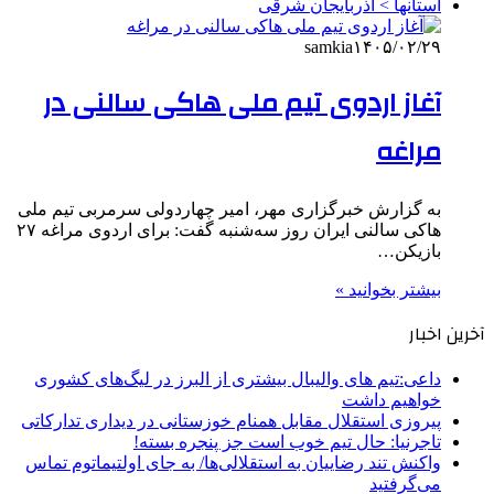
استانها > آذربایجان شرقی
samkia
۱۴۰۵/۰۲/۲۹
آغاز اردوی تیم ملی هاکی سالنی در
مراغه
به گزارش خبرگزاری مهر، امیر چهاردولی سرمربی تیم ملی
هاکی سالنی ایران روز سه‌شنبه گفت: برای اردوی مراغه ۲۷
بازیکن…
بیشتر بخوانید »
آخرین اخبار
داعی:تیم های والیبال بیشتری از البرز در لیگ‌های کشوری
خواهیم داشت
پیروزی استقلال مقابل همنام خوزستانی در دیداری تدارکاتی
تاجرنیا: حال تیم خوب است جز پنجره بسته!
واکنش تند رضاییان به استقلالی‌ها/ به جای اولتیماتوم تماس
می‌گرفتید