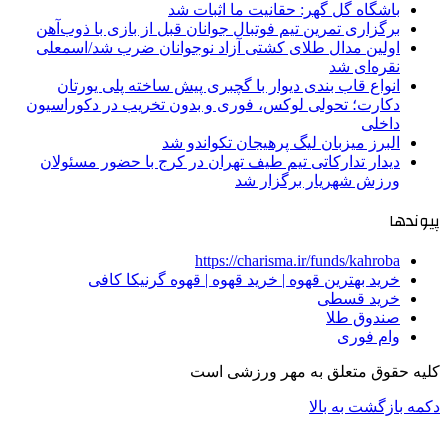
باشگاه گل گهر: حقانیت ما اثبات شد
برگزاری تمرین تیم فوتبال جوانان قبل از بازی با ذوب‌آهن
اولین مدال طلای کشتی آزاد نوجوانان ضرب شد/اسمعلی
نقره‌ای شد
انواع قاب بندی دیوار با گچبری پیش ساخته پلی یورتان
دکارت؛ تحولی لوکس، فوری و بدون تخریب در دکوراسیون
داخلی
البرز میزبان لیگ پرهیجان تکواندو شد
دیدار تدارکاتی تیم طیف تهران در کرج با حضور مسئولان
ورزش شهریار برگزار شد
پیوندها
https://charisma.ir/funds/kahroba
خرید بهترین قهوه | خرید قهوه | قهوه گرنیکا کافی
خرید قسطی
صندوق طلا
وام فوری
کلیه حقوق متعلق به مهر ورزشی است
دکمه بازگشت به بالا