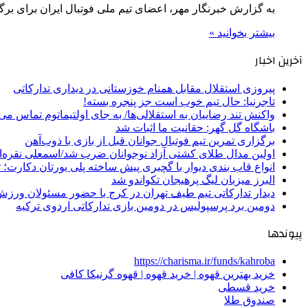
به گزارش خبرنگار مهر، اعضای تیم ملی فوتبال ایران برای برگز
بیشتر بخوانید »
آخرین اخبار
پیروزی استقلال مقابل همنام خوزستانی در دیداری تدارکاتی
تاجرنیا: حال تیم خوب است جز پنجره بسته!
واکنش تند رضاییان به استقلالی‌ها/ به جای اولتیماتوم تماس می‌
باشگاه گل گهر: حقانیت ما اثبات شد
برگزاری تمرین تیم فوتبال جوانان قبل از بازی با ذوب‌آهن
اولین مدال طلای کشتی آزاد نوجوانان ضرب شد/اسمعلی نقره‌
انواع قاب بندی دیوار با گچبری پیش ساخته پلی یورتان دکارت
البرز میزبان لیگ پرهیجان تکواندو شد
دیدار تدارکاتی تیم طیف تهران در کرج با حضور مسئولان ورزش
دومین برد پرسپولیس در دومین بازی تدارکاتی اردوی ترکیه
پیوندها
https://charisma.ir/funds/kahroba
خرید بهترین قهوه | خرید قهوه | قهوه گرنیکا کافی
خرید قسطی
صندوق طلا