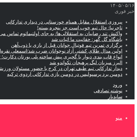
۱۴۰۵/۰۵/۱۶
خبر فوری
پیروزی استقلال مقابل همنام خوزستانی در دیداری تدارکاتی
تاجرنیا: حال تیم خوب است جز پنجره بسته!
واکنش تند رضاییان به استقلالی‌ها/ به جای اولتیماتوم تماس می‌
باشگاه گل گهر: حقانیت ما اثبات شد
برگزاری تمرین تیم فوتبال جوانان قبل از بازی با ذوب‌آهن
اولین مدال طلای کشتی آزاد نوجوانان ضرب شد/اسمعلی نقره‌
انواع قاب بندی دیوار با گچبری پیش ساخته پلی یورتان دکارت
البرز میزبان لیگ پرهیجان تکواندو شد
دیدار تدارکاتی تیم طیف تهران در کرج با حضور مسئولان ورزش
دومین برد پرسپولیس در دومین بازی تدارکاتی اردوی ترکیه
ورود
نوشته تصادفی
سایدبار
منو