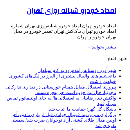
امداد خودرو شبانه روزی تهران
امداد خودرو تهران امداد خودرو شبانه‌روزی تهران شماره
امداد خودرو تهران یدک‌کش تهران تعمیر خودرو در محل
تهران خودروبر تهران…
بیشتر بخوانید »
آخرین اخبار
شهرآورد دوستانه زاینده‌رود به کام سپاهان
داعی:تیم های والیبال بیشتری از البرز در لیگ‌های کشوری
خواهیم داشت
پیروزی استقلال مقابل همنام خوزستانی در دیداری تدارکاتی
تاجرنیا: حال تیم خوب است جز پنجره بسته!
واکنش تند رضاییان به استقلالی‌ها/ به جای اولتیماتوم تماس
می‌گرفتید
باشگاه گل گهر: حقانیت ما اثبات شد
برگزاری تمرین تیم فوتبال جوانان قبل از بازی با ذوب‌آهن
اولین مدال طلای کشتی آزاد نوجوانان ضرب شد/اسمعلی
نقره‌ای شد