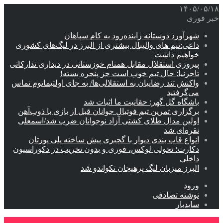
۱۴۰۵/۰۵/۱۸
خبر فوری
شهرآورد دوستانه زاینده‌رود به کام سپاهان
داعی:تیم های والیبال بیشتری از البرز در لیگ‌های کشوری
خواهیم داشت
پیروزی استقلال مقابل همنام خوزستانی در دیداری تدارکاتی
تاجرنیا: حال تیم خوب است جز پنجره بسته!
واکنش تند رضاییان به استقلالی‌ها/ به جای اولتیماتوم تماس
می‌گرفتید
باشگاه گل گهر: حقانیت ما اثبات شد
برگزاری تمرین تیم فوتبال جوانان قبل از بازی با ذوب‌آهن
اولین مدال طلای کشتی آزاد نوجوانان ضرب شد/اسمعلی
نقره‌ای شد
انواع قاب بندی دیوار با گچبری پیش ساخته پلی یورتان
دکارت؛ تحولی لوکس، فوری و بدون تخریب در دکوراسیون
داخلی
البرز میزبان لیگ پرهیجان تکواندو شد
ورود
نوشته تصادفی
سایدبار