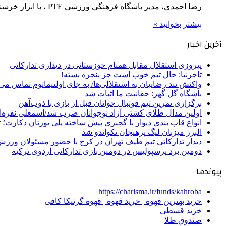
رضا احمدی، مدیر باشگاه فرهنگی ورزشی PTE ، با ابراز خرسندی از عملکرد درخشان سعید باطنی بازیکن ملی‌پوش این باشگاه،…
بیشتر بخوانید »
آخرین اخبار
پیروزی استقلال مقابل همنام خوزستانی در دیداری تدارکاتی
تاجرنیا: حال تیم خوب است جز پنجره بسته!
واکنش تند رضاییان به استقلالی‌ها/ به جای اولتیماتوم تماس می‌
باشگاه گل گهر: حقانیت ما اثبات شد
برگزاری تمرین تیم فوتبال جوانان قبل از بازی با ذوب‌آهن
اولین مدال طلای کشتی آزاد نوجوانان ضرب شد/اسمعلی نقره‌
انواع قاب بندی دیوار با گچبری پیش ساخته پلی یورتان دکارت
البرز میزبان لیگ پرهیجان تکواندو شد
دیدار تدارکاتی تیم طیف تهران در کرج با حضور مسئولان ورزش
دومین برد پرسپولیس در دومین بازی تدارکاتی اردوی ترکیه
پیوندها
https://charisma.ir/funds/kahroba
خرید بهترین قهوه | خرید قهوه | قهوه گرنیکا کافی
خرید قسطی
صندوق طلا