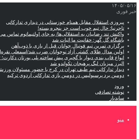
۱۴۰۵/۰۵/۱۶
خبر فوری
پیروزی استقلال مقابل همنام خوزستانی در دیداری تدارکاتی
تاجرنیا: حال تیم خوب است جز پنجره بسته!
واکنش تند رضاییان به استقلالی‌ها/ به جای اولتیماتوم تماس می‌
باشگاه گل گهر: حقانیت ما اثبات شد
برگزاری تمرین تیم فوتبال جوانان قبل از بازی با ذوب‌آهن
اولین مدال طلای کشتی آزاد نوجوانان ضرب شد/اسمعلی نقره‌
انواع قاب بندی دیوار با گچبری پیش ساخته پلی یورتان دکارت
البرز میزبان لیگ پرهیجان تکواندو شد
دیدار تدارکاتی تیم طیف تهران در کرج با حضور مسئولان ورزش
دومین برد پرسپولیس در دومین بازی تدارکاتی اردوی ترکیه
ورود
نوشته تصادفی
سایدبار
منو