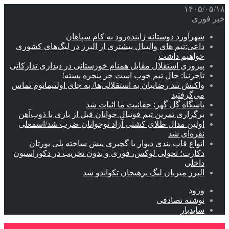
۱۴۰۵/۰۵/۱۸
خبر فوری
شهرآورد دوستانه زاینده‌رود به کام سپاهان
داعی:تیم های والیبال بیشتری از البرز در لیگ‌های کشوری
خواهیم داشت
پیروزی استقلال مقابل همنام خوزستانی در دیداری تدارکاتی
تاجرنیا: حال تیم خوب است جز پنجره بسته!
واکنش تند رضاییان به استقلالی‌ها/ به جای اولتیماتوم تماس
می‌گرفتید
باشگاه گل گهر: حقانیت ما اثبات شد
برگزاری تمرین تیم فوتبال جوانان قبل از بازی با ذوب‌آهن
اولین مدال طلای کشتی آزاد نوجوانان ضرب شد/اسمعلی
نقره‌ای شد
انواع قاب بندی دیوار با گچبری پیش ساخته پلی یورتان
دکارت؛ تحولی لوکس، فوری و بدون تخریب در دکوراسیون
داخلی
البرز میزبان لیگ پرهیجان تکواندو شد
ورود
نوشته تصادفی
سایدبار