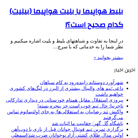
بلیط هواپیما یا بلیت هواپیما (بیلیت)
کدام صحیح است؟!
در اینجا به تفاوت و شباهتهای بلیط و بلیت اشاره میکنیم و
نظر شما را به خدماتی که با سرچ…
بیشتر بخوانید »
آخرین اخبار
شهرآورد دوستانه زاینده‌رود به کام سپاهان
داعی:تیم های والیبال بیشتری از البرز در لیگ‌های کشوری
خواهیم داشت
پیروزی استقلال مقابل همنام خوزستانی در دیداری تدارکاتی
تاجرنیا: حال تیم خوب است جز پنجره بسته!
واکنش تند رضاییان به استقلالی‌ها/ به جای اولتیماتوم تماس
می‌گرفتید
باشگاه گل گهر: حقانیت ما اثبات شد
برگزاری تمرین تیم فوتبال جوانان قبل از بازی با ذوب‌آهن
اولین مدال طلای کشتی آزاد نوجوانان ضرب شد/اسمعلی