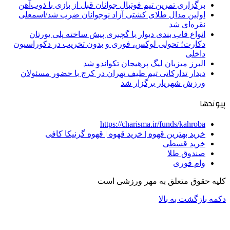
برگزاری تمرین تیم فوتبال جوانان قبل از بازی با ذوب‌آهن
اولین مدال طلای کشتی آزاد نوجوانان ضرب شد/اسمعلی
نقره‌ای شد
انواع قاب بندی دیوار با گچبری پیش ساخته پلی یورتان
دکارت؛ تحولی لوکس، فوری و بدون تخریب در دکوراسیون
داخلی
البرز میزبان لیگ پرهیجان تکواندو شد
دیدار تدارکاتی تیم طیف تهران در کرج با حضور مسئولان
ورزش شهریار برگزار شد
پیوندها
https://charisma.ir/funds/kahroba
خرید بهترین قهوه | خرید قهوه | قهوه گرنیکا کافی
خرید قسطی
صندوق طلا
وام فوری
کلیه حقوق متعلق به مهر ورزشی است
دکمه بازگشت به بالا