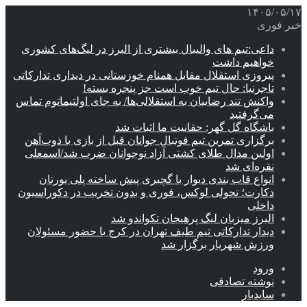
۱۴۰۵/۰۵/۱۷
خبر فوری
داعی:تیم های والیبال بیشتری از البرز در لیگ‌های کشوری
خواهیم داشت
پیروزی استقلال مقابل همنام خوزستانی در دیداری تدارکاتی
تاجرنیا: حال تیم خوب است جز پنجره بسته!
واکنش تند رضاییان به استقلالی‌ها/ به جای اولتیماتوم تماس
می‌گرفتید
باشگاه گل گهر: حقانیت ما اثبات شد
برگزاری تمرین تیم فوتبال جوانان قبل از بازی با ذوب‌آهن
اولین مدال طلای کشتی آزاد نوجوانان ضرب شد/اسمعلی
نقره‌ای شد
انواع قاب بندی دیوار با گچبری پیش ساخته پلی یورتان
دکارت؛ تحولی لوکس، فوری و بدون تخریب در دکوراسیون
داخلی
البرز میزبان لیگ پرهیجان تکواندو شد
دیدار تدارکاتی تیم طیف تهران در کرج با حضور مسئولان
ورزش شهریار برگزار شد
ورود
نوشته تصادفی
سایدبار