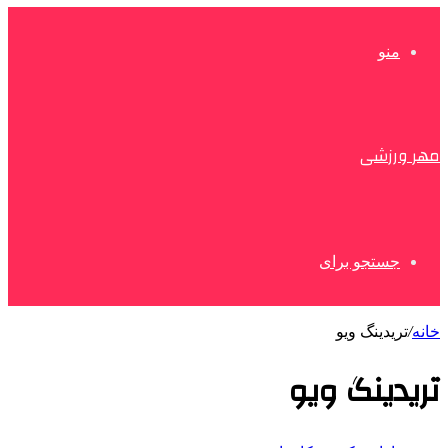
منو
مهر ورزشی
جستجو برای
خانه
/
تریدینگ ویو
تریدینگ ویو