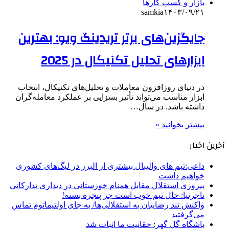
بازار و کسب کارها
samkia
۱۴۰۳/۰۹/۲۱
جایگزین‌های برتر تریدینگ ویو: بهترین
ابزارهای تحلیل تکنیکال در 2025
در دنیای روزافزون معاملات و تحلیل‌های تکنیکال، انتخاب
ابزار مناسب می‌تواند تأثیر بسزایی بر عملکرد معامله‌گران
داشته باشد. در سال…
بیشتر بخوانید »
آخرین اخبار
داعی:تیم های والیبال بیشتری از البرز در لیگ‌های کشوری
خواهیم داشت
پیروزی استقلال مقابل همنام خوزستانی در دیداری تدارکاتی
تاجرنیا: حال تیم خوب است جز پنجره بسته!
واکنش تند رضاییان به استقلالی‌ها/ به جای اولتیماتوم تماس
می‌گرفتید
باشگاه گل گهر: حقانیت ما اثبات شد