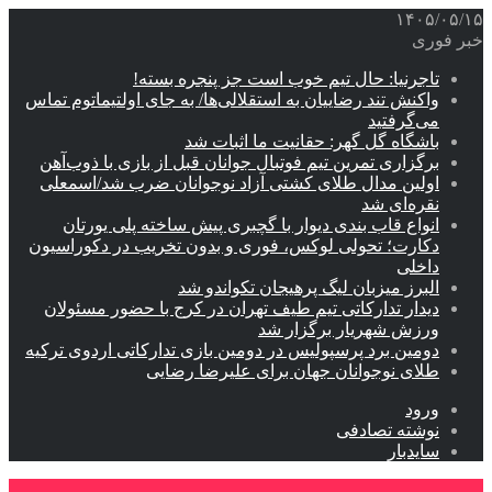
۱۴۰۵/۰۵/۱۵
خبر فوری
تاجرنیا: حال تیم خوب است جز پنجره بسته!
واکنش تند رضاییان به استقلالی‌ها/ به جای اولتیماتوم تماس
می‌گرفتید
باشگاه گل گهر: حقانیت ما اثبات شد
برگزاری تمرین تیم فوتبال جوانان قبل از بازی با ذوب‌آهن
اولین مدال طلای کشتی آزاد نوجوانان ضرب شد/اسمعلی
نقره‌ای شد
انواع قاب بندی دیوار با گچبری پیش ساخته پلی یورتان
دکارت؛ تحولی لوکس، فوری و بدون تخریب در دکوراسیون
داخلی
البرز میزبان لیگ پرهیجان تکواندو شد
دیدار تدارکاتی تیم طیف تهران در کرج با حضور مسئولان
ورزش شهریار برگزار شد
دومین برد پرسپولیس در دومین بازی تدارکاتی اردوی ترکیه
طلای نوجوانان جهان برای علیرضا رضایی
ورود
نوشته تصادفی
سایدبار