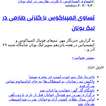
samkia
۱۴۰۴/۰۹/۳۰
تساوی المپیاکوس با گلزنی طارمی در
لیگ یونان
به گزارش خبرنگار مهر. تیم‌های فوتبال المپیاکوس و
کیفیسیاس در هفته پانزدهم سوپر لیگ یونان شامگاه شنبه ۲۹
آذر و…
بیشتر بخوانید »
آخرین اخبار
تاجرنیا: حال تیم خوب است جز پنجره بسته!
واکنش تند رضاییان به استقلالی‌ها/ به جای اولتیماتوم تماس
می‌گرفتید
باشگاه گل گهر: حقانیت ما اثبات شد
برگزاری تمرین تیم فوتبال جوانان قبل از بازی با ذوب‌آهن
اولین مدال طلای کشتی آزاد نوجوانان ضرب شد/اسمعلی
نقره‌ای شد