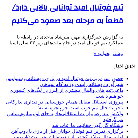
تیم فوتبال امید توانایی بالایی دارد/
قطعاً به مرحله بعد صعود می‌کنیم
به گزارش خبرگزاری مهر، میرشاد ماجدی در رابطه با
عملکرد تیم فوتبال امید در جام ملت‌های زیر ۲۳ سال آسیا…
بیشتر بخوانید »
آخرین اخبار
حضور سرمربی تیم فوتبال امید در بازی دوستانه پرسپولیس
شهرآورد دوستانه زاینده‌رود به کام سپاهان
داعی:تیم های والیبال بیشتری از البرز در لیگ‌های کشوری
خواهیم داشت
پیروزی استقلال مقابل همنام خوزستانی در دیداری تدارکاتی
تاجرنیا: حال تیم خوب است جز پنجره بسته!
واکنش تند رضاییان به استقلالی‌ها/ به جای اولتیماتوم تماس
می‌گرفتید
باشگاه گل گهر: حقانیت ما اثبات شد
برگزاری تمرین تیم فوتبال جوانان قبل از بازی با ذوب‌آهن
اولین مدال طلای کشتی آزاد نوجوانان ضرب شد/اسمعلی