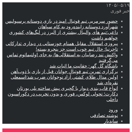
۱۴۰۵/۰۵/۱۹
خبر فوری
حضور سرمربی تیم فوتبال امید در بازی دوستانه پرسپولیس
شهرآورد دوستانه زاینده‌رود به کام سپاهان
داعی:تیم های والیبال بیشتری از البرز در لیگ‌های کشوری
خواهیم داشت
پیروزی استقلال مقابل همنام خوزستانی در دیداری تدارکاتی
تاجرنیا: حال تیم خوب است جز پنجره بسته!
واکنش تند رضاییان به استقلالی‌ها/ به جای اولتیماتوم تماس
می‌گرفتید
باشگاه گل گهر: حقانیت ما اثبات شد
برگزاری تمرین تیم فوتبال جوانان قبل از بازی با ذوب‌آهن
اولین مدال طلای کشتی آزاد نوجوانان ضرب شد/اسمعلی
نقره‌ای شد
انواع قاب بندی دیوار با گچبری پیش ساخته پلی یورتان
دکارت؛ تحولی لوکس، فوری و بدون تخریب در دکوراسیون
داخلی
ورود
نوشته تصادفی
سایدبار