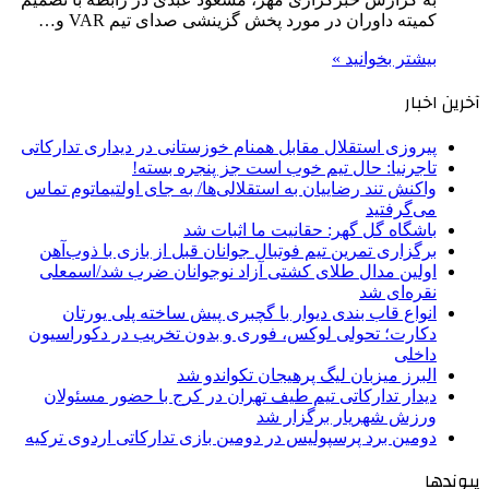
کمیته داوران در مورد پخش گزینشی صدای تیم VAR و…
بیشتر بخوانید »
آخرین اخبار
پیروزی استقلال مقابل همنام خوزستانی در دیداری تدارکاتی
تاجرنیا: حال تیم خوب است جز پنجره بسته!
واکنش تند رضاییان به استقلالی‌ها/ به جای اولتیماتوم تماس
می‌گرفتید
باشگاه گل گهر: حقانیت ما اثبات شد
برگزاری تمرین تیم فوتبال جوانان قبل از بازی با ذوب‌آهن
اولین مدال طلای کشتی آزاد نوجوانان ضرب شد/اسمعلی
نقره‌ای شد
انواع قاب بندی دیوار با گچبری پیش ساخته پلی یورتان
دکارت؛ تحولی لوکس، فوری و بدون تخریب در دکوراسیون
داخلی
البرز میزبان لیگ پرهیجان تکواندو شد
دیدار تدارکاتی تیم طیف تهران در کرج با حضور مسئولان
ورزش شهریار برگزار شد
دومین برد پرسپولیس در دومین بازی تدارکاتی اردوی ترکیه
پیوندها