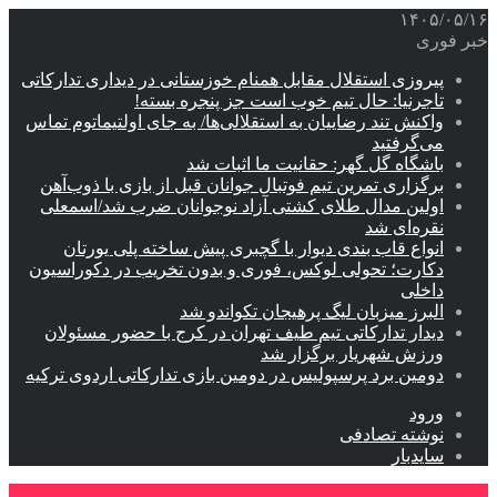
۱۴۰۵/۰۵/۱۶
خبر فوری
پیروزی استقلال مقابل همنام خوزستانی در دیداری تدارکاتی
تاجرنیا: حال تیم خوب است جز پنجره بسته!
واکنش تند رضاییان به استقلالی‌ها/ به جای اولتیماتوم تماس
می‌گرفتید
باشگاه گل گهر: حقانیت ما اثبات شد
برگزاری تمرین تیم فوتبال جوانان قبل از بازی با ذوب‌آهن
اولین مدال طلای کشتی آزاد نوجوانان ضرب شد/اسمعلی
نقره‌ای شد
انواع قاب بندی دیوار با گچبری پیش ساخته پلی یورتان
دکارت؛ تحولی لوکس، فوری و بدون تخریب در دکوراسیون
داخلی
البرز میزبان لیگ پرهیجان تکواندو شد
دیدار تدارکاتی تیم طیف تهران در کرج با حضور مسئولان
ورزش شهریار برگزار شد
دومین برد پرسپولیس در دومین بازی تدارکاتی اردوی ترکیه
ورود
نوشته تصادفی
سایدبار