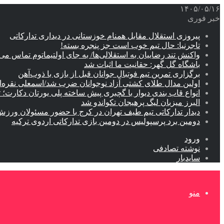
۱۴۰۵/۰۵/۱۶
خبر فوری
پیروزی استقلال مقابل همنام خوزستانی در دیداری تدارکاتی
تاجرنیا: حال تیم خوب است جز پنجره بسته!
واکنش تند رضاییان به استقلالی‌ها/ به جای اولتیماتوم تماس می‌
باشگاه گل گهر: حقانیت ما اثبات شد
برگزاری تمرین تیم فوتبال جوانان قبل از بازی با ذوب‌آهن
اولین مدال طلای کشتی آزاد نوجوانان ضرب شد/اسمعلی نقره‌
انواع قاب بندی دیوار با گچبری پیش ساخته پلی یورتان دکارت
البرز میزبان لیگ پرهیجان تکواندو شد
دیدار تدارکاتی تیم طیف تهران در کرج با حضور مسئولان ورزش
دومین برد پرسپولیس در دومین بازی تدارکاتی اردوی ترکیه
ورود
نوشته تصادفی
سایدبار
منو