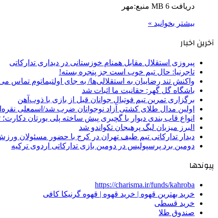
دریافت 6 MB منبع:مهر
بیشتر بخوانید »
آخرین اخبار
پیروزی استقلال مقابل همنام خوزستانی در دیداری تدارکاتی
تاجرنیا: حال تیم خوب است جز پنجره بسته!
واکنش تند رضاییان به استقلالی‌ها/ به جای اولتیماتوم تماس می‌
باشگاه گل گهر: حقانیت ما اثبات شد
برگزاری تمرین تیم فوتبال جوانان قبل از بازی با ذوب‌آهن
اولین مدال طلای کشتی آزاد نوجوانان ضرب شد/اسمعلی نقره‌
انواع قاب بندی دیوار با گچبری پیش ساخته پلی یورتان دکارت
البرز میزبان لیگ پرهیجان تکواندو شد
دیدار تدارکاتی تیم طیف تهران در کرج با حضور مسئولان ورزش
دومین برد پرسپولیس در دومین بازی تدارکاتی اردوی ترکیه
پیوندها
https://charisma.ir/funds/kahroba
خرید بهترین قهوه | خرید قهوه | قهوه گرنیکا کافی
خرید قسطی
صندوق طلا