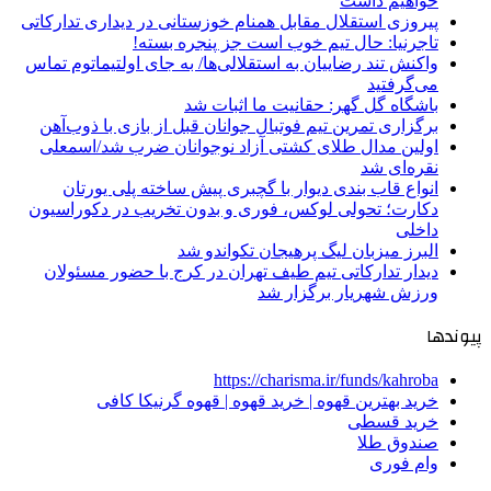
خواهیم داشت
پیروزی استقلال مقابل همنام خوزستانی در دیداری تدارکاتی
تاجرنیا: حال تیم خوب است جز پنجره بسته!
واکنش تند رضاییان به استقلالی‌ها/ به جای اولتیماتوم تماس
می‌گرفتید
باشگاه گل گهر: حقانیت ما اثبات شد
برگزاری تمرین تیم فوتبال جوانان قبل از بازی با ذوب‌آهن
اولین مدال طلای کشتی آزاد نوجوانان ضرب شد/اسمعلی
نقره‌ای شد
انواع قاب بندی دیوار با گچبری پیش ساخته پلی یورتان
دکارت؛ تحولی لوکس، فوری و بدون تخریب در دکوراسیون
داخلی
البرز میزبان لیگ پرهیجان تکواندو شد
دیدار تدارکاتی تیم طیف تهران در کرج با حضور مسئولان
ورزش شهریار برگزار شد
پیوندها
https://charisma.ir/funds/kahroba
خرید بهترین قهوه | خرید قهوه | قهوه گرنیکا کافی
خرید قسطی
صندوق طلا
وام فوری