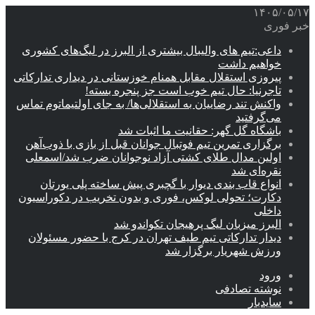
۱۴۰۵/۰۵/۱۷
خبر فوری
داعی:تیم های والیبال بیشتری از البرز در لیگ‌های کشوری
خواهیم داشت
پیروزی استقلال مقابل همنام خوزستانی در دیداری تدارکاتی
تاجرنیا: حال تیم خوب است جز پنجره بسته!
واکنش تند رضاییان به استقلالی‌ها/ به جای اولتیماتوم تماس
می‌گرفتید
باشگاه گل گهر: حقانیت ما اثبات شد
برگزاری تمرین تیم فوتبال جوانان قبل از بازی با ذوب‌آهن
اولین مدال طلای کشتی آزاد نوجوانان ضرب شد/اسمعلی
نقره‌ای شد
انواع قاب بندی دیوار با گچبری پیش ساخته پلی یورتان
دکارت؛ تحولی لوکس، فوری و بدون تخریب در دکوراسیون
داخلی
البرز میزبان لیگ پرهیجان تکواندو شد
دیدار تدارکاتی تیم طیف تهران در کرج با حضور مسئولان
ورزش شهریار برگزار شد
ورود
نوشته تصادفی
سایدبار