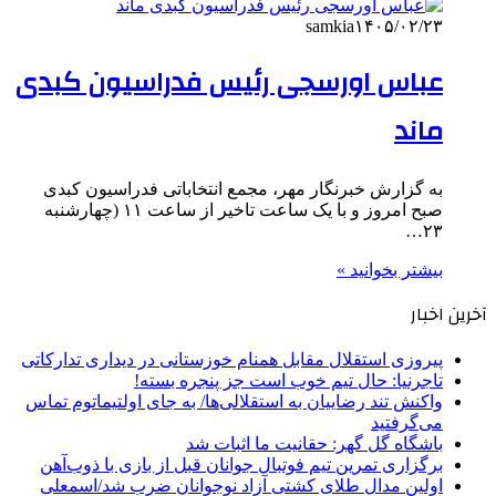
samkia
۱۴۰۵/۰۲/۲۳
عباس اورسجی رئیس فدراسیون کبدی
ماند
به گزارش خبرنگار مهر، مجمع انتخاباتی فدراسیون کبدی
صبح امروز و با یک ساعت تاخیر از ساعت ۱۱ (چهارشنبه
۲۳…
بیشتر بخوانید »
آخرین اخبار
پیروزی استقلال مقابل همنام خوزستانی در دیداری تدارکاتی
تاجرنیا: حال تیم خوب است جز پنجره بسته!
واکنش تند رضاییان به استقلالی‌ها/ به جای اولتیماتوم تماس
می‌گرفتید
باشگاه گل گهر: حقانیت ما اثبات شد
برگزاری تمرین تیم فوتبال جوانان قبل از بازی با ذوب‌آهن
اولین مدال طلای کشتی آزاد نوجوانان ضرب شد/اسمعلی