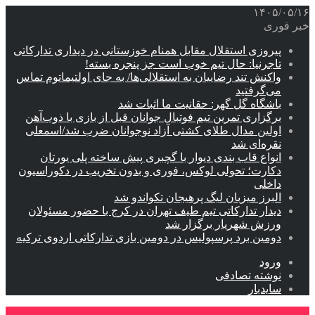
۱۴۰۵/۰۵/۱۶
خبر فوری
پیروزی استقلال مقابل همنام خوزستانی در دیداری تدارکاتی
تاجرنیا: حال تیم خوب است جز پنجره بسته!
واکنش تند رضاییان به استقلالی‌ها/ به جای اولتیماتوم تماس
می‌گرفتید
باشگاه گل گهر: حقانیت ما اثبات شد
برگزاری تمرین تیم فوتبال جوانان قبل از بازی با ذوب‌آهن
اولین مدال طلای کشتی آزاد نوجوانان ضرب شد/اسمعلی
نقره‌ای شد
انواع قاب بندی دیوار با گچبری پیش ساخته پلی یورتان
دکارت؛ تحولی لوکس، فوری و بدون تخریب در دکوراسیون
داخلی
البرز میزبان لیگ پرهیجان تکواندو شد
دیدار تدارکاتی تیم طیف تهران در کرج با حضور مسئولان
ورزش شهریار برگزار شد
دومین برد پرسپولیس در دومین بازی تدارکاتی اردوی ترکیه
ورود
نوشته تصادفی
سایدبار