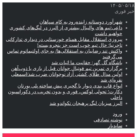
۱۴۰۵/۰۵/۱۸
خبر فوری
شهرآورد دوستانه زاینده‌رود به کام سپاهان
داعی:تیم های والیبال بیشتری از البرز در لیگ‌های کشوری
خواهیم داشت
پیروزی استقلال مقابل همنام خوزستانی در دیداری تدارکاتی
تاجرنیا: حال تیم خوب است جز پنجره بسته!
واکنش تند رضاییان به استقلالی‌ها/ به جای اولتیماتوم تماس
می‌گرفتید
باشگاه گل گهر: حقانیت ما اثبات شد
برگزاری تمرین تیم فوتبال جوانان قبل از بازی با ذوب‌آهن
اولین مدال طلای کشتی آزاد نوجوانان ضرب شد/اسمعلی
نقره‌ای شد
انواع قاب بندی دیوار با گچبری پیش ساخته پلی یورتان
دکارت؛ تحولی لوکس، فوری و بدون تخریب در دکوراسیون
داخلی
البرز میزبان لیگ پرهیجان تکواندو شد
ورود
نوشته تصادفی
سایدبار