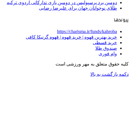
دومین برد پرسپولیس در دومین بازی تدارکاتی اردوی ترکیه
طلای نوجوانان جهان برای علیرضا رضایی
پیوندها
https://charisma.ir/funds/kahroba
خرید بهترین قهوه | خرید قهوه | قهوه گرنیکا کافی
خرید قسطی
صندوق طلا
وام فوری
کلیه حقوق متعلق به مهر ورزشی است
دکمه بازگشت به بالا