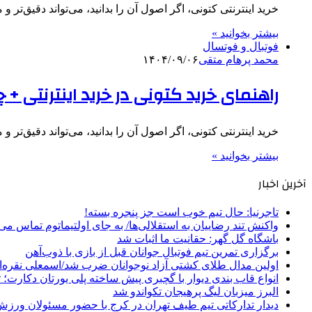
خرید اینترنتی کتونی، اگر اصول آن را بدانید، می‌تواند دقیق‌تر
بیشتر بخوانید »
فوتبال و فوتسال
محمد پرهام متقی
۱۴۰۴/۰۹/۰۶
راهنمای خرید کتونی در خرید اینترنتی +
خرید اینترنتی کتونی، اگر اصول آن را بدانید، می‌تواند دقیق‌تر
بیشتر بخوانید »
آخرین اخبار
تاجرنیا: حال تیم خوب است جز پنجره بسته!
واکنش تند رضاییان به استقلالی‌ها/ به جای اولتیماتوم تماس می‌
باشگاه گل گهر: حقانیت ما اثبات شد
برگزاری تمرین تیم فوتبال جوانان قبل از بازی با ذوب‌آهن
اولین مدال طلای کشتی آزاد نوجوانان ضرب شد/اسمعلی نقره‌
انواع قاب بندی دیوار با گچبری پیش ساخته پلی یورتان دکارت
البرز میزبان لیگ پرهیجان تکواندو شد
دیدار تدارکاتی تیم طیف تهران در کرج با حضور مسئولان ورزش