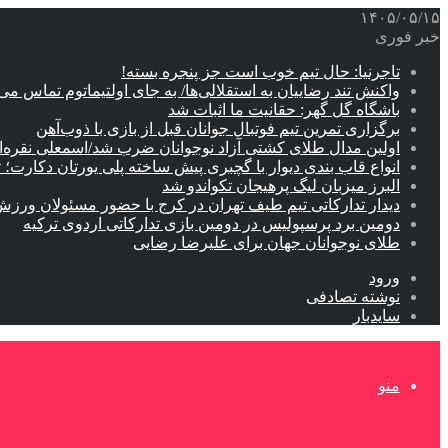
۱۴۰۵/۰۵/۱۵
خبر فوری
تاجرنیا: حال تیم خوب است جز پنجره بسته!
واکنش تند رضاییان به استقلالی‌ها/ به جای اولتیماتوم تماس می‌
باشگاه گل گهر: حقانیت ما اثبات شد
برگزاری تمرین تیم فوتبال جوانان قبل از بازی با ذوب‌آهن
اولین مدال طلای کشتی آزاد نوجوانان ضرب شد/اسمعلی نقره‌
انواع قاب بندی دیوار با گچبری پیش ساخته پلی یورتان دکارت
البرز میزبان لیگ پرهیجان تکواندو شد
دیدار تدارکاتی تیم طیف تهران در کرج با حضور مسئولان ورزش
دومین برد پرسپولیس در دومین بازی تدارکاتی اردوی ترکیه
طلای نوجوانان جهان برای علیرضا رضایی
ورود
نوشته تصادفی
سایدبار
منو