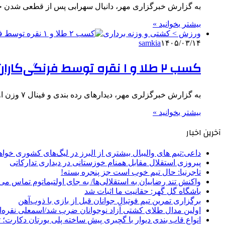
به گزارش خبرگزاری مهر، دانیال سهرابی پس از قطعی شدن حضورش در مسابقات
بیشتر بخوانید »
ورزش > کشتی و وزنه برداری
samkia
۱۴۰۵/۰۳/۱۴
کسب ۲ طلا و ۱ نقره توسط فرنگی‌کاران ایران
به گزارش خبرگزلری مهر، دیدارهای رده بندی و فینال ۷ وزن اول رنکینگ اتحادیه جهانی کشتی امروز در شهر اولان…
بیشتر بخوانید »
آخرین اخبار
داعی:تیم های والیبال بیشتری از البرز در لیگ‌های کشوری خوا
پیروزی استقلال مقابل همنام خوزستانی در دیداری تدارکاتی
تاجرنیا: حال تیم خوب است جز پنجره بسته!
واکنش تند رضاییان به استقلالی‌ها/ به جای اولتیماتوم تماس می‌
باشگاه گل گهر: حقانیت ما اثبات شد
برگزاری تمرین تیم فوتبال جوانان قبل از بازی با ذوب‌آهن
اولین مدال طلای کشتی آزاد نوجوانان ضرب شد/اسمعلی نقره‌
انواع قاب بندی دیوار با گچبری پیش ساخته پلی یورتان دکارت