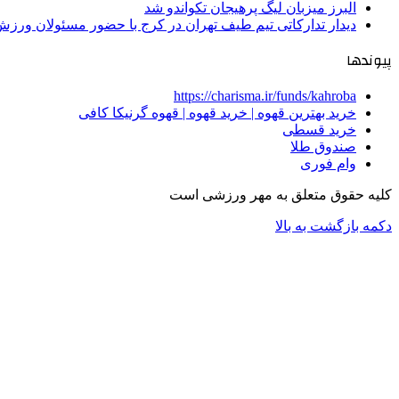
البرز میزبان لیگ پرهیجان تکواندو شد
دیدار تدارکاتی تیم طیف تهران در کرج با حضور مسئولان ورزش
پیوندها
https://charisma.ir/funds/kahroba
خرید بهترین قهوه | خرید قهوه | قهوه گرنیکا کافی
خرید قسطی
صندوق طلا
وام فوری
کلیه حقوق متعلق به مهر ورزشی است
دکمه بازگشت به بالا