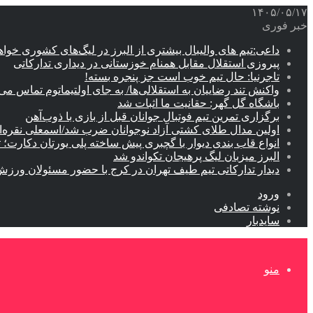
۱۴۰۵/۰۵/۱۷
خبر فوری
داعی:تیم های والیبال بیشتری از البرز در لیگ‌های کشوری خوا
پیروزی استقلال مقابل همنام خوزستانی در دیداری تدارکاتی
تاجرنیا: حال تیم خوب است جز پنجره بسته!
واکنش تند رضاییان به استقلالی‌ها/ به جای اولتیماتوم تماس می‌
باشگاه گل گهر: حقانیت ما اثبات شد
برگزاری تمرین تیم فوتبال جوانان قبل از بازی با ذوب‌آهن
اولین مدال طلای کشتی آزاد نوجوانان ضرب شد/اسمعلی نقره‌
انواع قاب بندی دیوار با گچبری پیش ساخته پلی یورتان دکارت
البرز میزبان لیگ پرهیجان تکواندو شد
دیدار تدارکاتی تیم طیف تهران در کرج با حضور مسئولان ورزش
ورود
نوشته تصادفی
سایدبار
منو