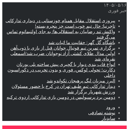
۱۴۰۵/۰۵/۱۶
خبر فوری
پیروزی استقلال مقابل همنام خوزستانی در دیداری تدارکاتی
تاجرنیا: حال تیم خوب است جز پنجره بسته!
واکنش تند رضاییان به استقلالی‌ها/ به جای اولتیماتوم تماس
می‌گرفتید
باشگاه گل گهر: حقانیت ما اثبات شد
برگزاری تمرین تیم فوتبال جوانان قبل از بازی با ذوب‌آهن
اولین مدال طلای کشتی آزاد نوجوانان ضرب شد/اسمعلی
نقره‌ای شد
انواع قاب بندی دیوار با گچبری پیش ساخته پلی یورتان
دکارت؛ تحولی لوکس، فوری و بدون تخریب در دکوراسیون
داخلی
البرز میزبان لیگ پرهیجان تکواندو شد
دیدار تدارکاتی تیم طیف تهران در کرج با حضور مسئولان
ورزش شهریار برگزار شد
دومین برد پرسپولیس در دومین بازی تدارکاتی اردوی ترکیه
ورود
نوشته تصادفی
سایدبار