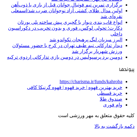
برگزاری تمرین تیم فوتبال جوانان قبل از بازی با ذوب‌آهن
اولین مدال طلای کشتی آزاد نوجوانان ضرب شد/اسمعلی
نقره‌ای شد
انواع قاب بندی دیوار با گچبری پیش ساخته پلی یورتان
دکارت؛ تحولی لوکس، فوری و بدون تخریب در دکوراسیون
داخلی
البرز میزبان لیگ پرهیجان تکواندو شد
دیدار تدارکاتی تیم طیف تهران در کرج با حضور مسئولان
ورزش شهریار برگزار شد
دومین برد پرسپولیس در دومین بازی تدارکاتی اردوی ترکیه
پیوندها
https://charisma.ir/funds/kahroba
خرید بهترین قهوه | خرید قهوه | قهوه گرنیکا کافی
خرید قسطی
صندوق طلا
وام فوری
کلیه حقوق متعلق به مهر ورزشی است
دکمه بازگشت به بالا