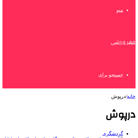
منو
مهر ورزشی
جستجو برای
خانه
/
درپوش
درپوش
گردشگری