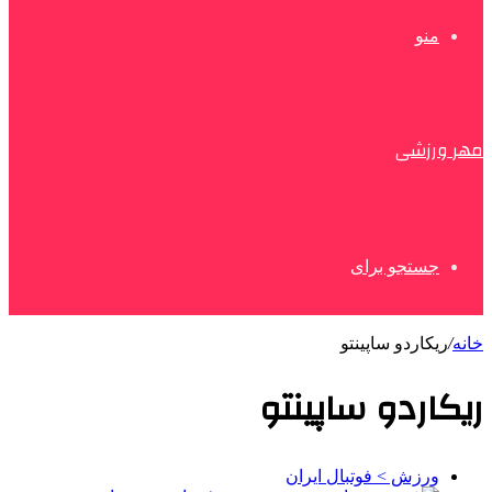
منو
مهر ورزشی
جستجو برای
خانه
/
ریکاردو ساپینتو
ریکاردو ساپینتو
ورزش > فوتبال ایران