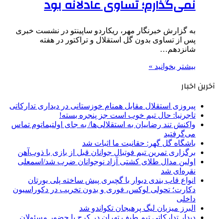
نمی‌گذارم؛ تساوی عادلانه بود
به گزارش خبرنگار مهر، ریکاردو ساپینتو در نشست خبری
پس از تساوی بدون گل استقلال و تراکتور در هفته
شانزدهم…
بیشتر بخوانید »
آخرین اخبار
پیروزی استقلال مقابل همنام خوزستانی در دیداری تدارکاتی
تاجرنیا: حال تیم خوب است جز پنجره بسته!
واکنش تند رضاییان به استقلالی‌ها/ به جای اولتیماتوم تماس
می‌گرفتید
باشگاه گل گهر: حقانیت ما اثبات شد
برگزاری تمرین تیم فوتبال جوانان قبل از بازی با ذوب‌آهن
اولین مدال طلای کشتی آزاد نوجوانان ضرب شد/اسمعلی
نقره‌ای شد
انواع قاب بندی دیوار با گچبری پیش ساخته پلی یورتان
دکارت؛ تحولی لوکس، فوری و بدون تخریب در دکوراسیون
داخلی
البرز میزبان لیگ پرهیجان تکواندو شد
دیدار تدارکاتی تیم طیف تهران در کرج با حضور مسئولان