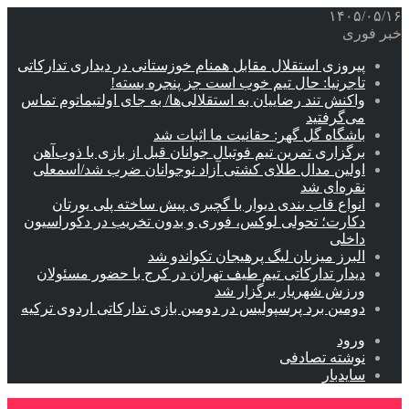
۱۴۰۵/۰۵/۱۶
خبر فوری
پیروزی استقلال مقابل همنام خوزستانی در دیداری تدارکاتی
تاجرنیا: حال تیم خوب است جز پنجره بسته!
واکنش تند رضاییان به استقلالی‌ها/ به جای اولتیماتوم تماس
می‌گرفتید
باشگاه گل گهر: حقانیت ما اثبات شد
برگزاری تمرین تیم فوتبال جوانان قبل از بازی با ذوب‌آهن
اولین مدال طلای کشتی آزاد نوجوانان ضرب شد/اسمعلی
نقره‌ای شد
انواع قاب بندی دیوار با گچبری پیش ساخته پلی یورتان
دکارت؛ تحولی لوکس، فوری و بدون تخریب در دکوراسیون
داخلی
البرز میزبان لیگ پرهیجان تکواندو شد
دیدار تدارکاتی تیم طیف تهران در کرج با حضور مسئولان
ورزش شهریار برگزار شد
دومین برد پرسپولیس در دومین بازی تدارکاتی اردوی ترکیه
ورود
نوشته تصادفی
سایدبار