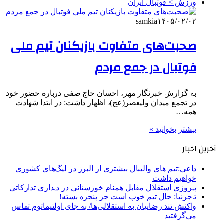
ورزش > فوتبال ایران
samkia
۱۴۰۵/۰۲/۰۲
صحبت‌های متفاوت بازیکنان تیم ملی
فوتبال در جمع مردم
به گزارش خبرنگار مهر، احسان حاج صفی درباره حضور خود
در تجمع میدان ولیعصر(عج)، اظهار داشت: در ابتدا شهادت
همه…
بیشتر بخوانید »
آخرین اخبار
داعی:تیم های والیبال بیشتری از البرز در لیگ‌های کشوری
خواهیم داشت
پیروزی استقلال مقابل همنام خوزستانی در دیداری تدارکاتی
تاجرنیا: حال تیم خوب است جز پنجره بسته!
واکنش تند رضاییان به استقلالی‌ها/ به جای اولتیماتوم تماس
می‌گرفتید