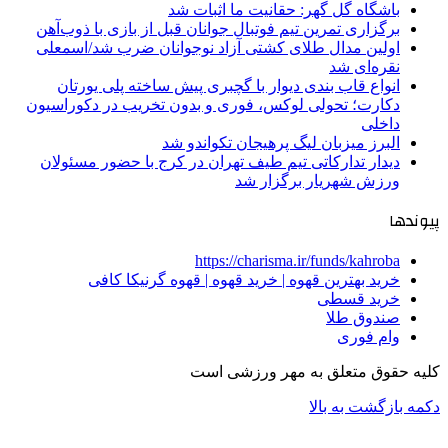
باشگاه گل گهر: حقانیت ما اثبات شد
برگزاری تمرین تیم فوتبال جوانان قبل از بازی با ذوب‌آهن
اولین مدال طلای کشتی آزاد نوجوانان ضرب شد/اسمعلی
نقره‌ای شد
انواع قاب بندی دیوار با گچبری پیش ساخته پلی یورتان
دکارت؛ تحولی لوکس، فوری و بدون تخریب در دکوراسیون
داخلی
البرز میزبان لیگ پرهیجان تکواندو شد
دیدار تدارکاتی تیم طیف تهران در کرج با حضور مسئولان
ورزش شهریار برگزار شد
پیوندها
https://charisma.ir/funds/kahroba
خرید بهترین قهوه | خرید قهوه | قهوه گرنیکا کافی
خرید قسطی
صندوق طلا
وام فوری
کلیه حقوق متعلق به مهر ورزشی است
دکمه بازگشت به بالا