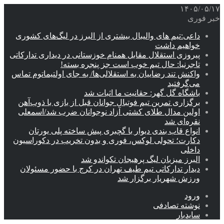
۱۴۰۵/۰۵/۱۷
خبر فوری
داعی:تیم های والیبال بیشتری از البرز در لیگ‌های کشوری
خواهیم داشت
پیروزی استقلال مقابل همنام خوزستانی در دیداری تدارکاتی
تاجرنیا: حال تیم خوب است جز پنجره بسته!
واکنش تند رضاییان به استقلالی‌ها/ به جای اولتیماتوم تماس
می‌گرفتید
باشگاه گل گهر: حقانیت ما اثبات شد
برگزاری تمرین تیم فوتبال جوانان قبل از بازی با ذوب‌آهن
اولین مدال طلای کشتی آزاد نوجوانان ضرب شد/اسمعلی
نقره‌ای شد
انواع قاب بندی دیوار با گچبری پیش ساخته پلی یورتان
دکارت؛ تحولی لوکس، فوری و بدون تخریب در دکوراسیون
داخلی
البرز میزبان لیگ پرهیجان تکواندو شد
دیدار تدارکاتی تیم طیف تهران در کرج با حضور مسئولان
ورزش شهریار برگزار شد
ورود
نوشته تصادفی
سایدبار