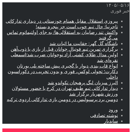
۱۴۰۵/۰۵/۱۶
خبر فوری
پیروزی استقلال مقابل همنام خوزستانی در دیداری تدارکاتی
تاجرنیا: حال تیم خوب است جز پنجره بسته!
واکنش تند رضاییان به استقلالی‌ها/ به جای اولتیماتوم تماس
می‌گرفتید
باشگاه گل گهر: حقانیت ما اثبات شد
برگزاری تمرین تیم فوتبال جوانان قبل از بازی با ذوب‌آهن
اولین مدال طلای کشتی آزاد نوجوانان ضرب شد/اسمعلی
نقره‌ای شد
انواع قاب بندی دیوار با گچبری پیش ساخته پلی یورتان
دکارت؛ تحولی لوکس، فوری و بدون تخریب در دکوراسیون
داخلی
البرز میزبان لیگ پرهیجان تکواندو شد
دیدار تدارکاتی تیم طیف تهران در کرج با حضور مسئولان
ورزش شهریار برگزار شد
دومین برد پرسپولیس در دومین بازی تدارکاتی اردوی ترکیه
ورود
نوشته تصادفی
سایدبار