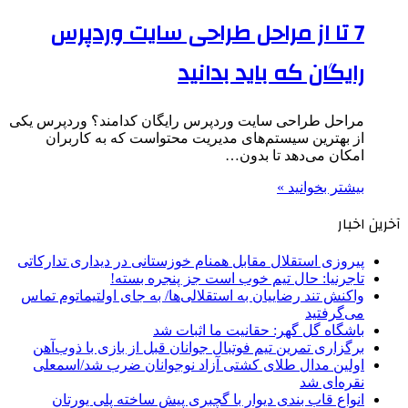
7 تا از مراحل طراحی سایت وردپرس
رایگان که باید بدانید
مراحل طراحی سایت وردپرس رایگان کدامند؟ وردپرس یکی
از بهترین سیستم‌های مدیریت محتواست که به کاربران
امکان می‌دهد تا بدون…
بیشتر بخوانید »
آخرین اخبار
پیروزی استقلال مقابل همنام خوزستانی در دیداری تدارکاتی
تاجرنیا: حال تیم خوب است جز پنجره بسته!
واکنش تند رضاییان به استقلالی‌ها/ به جای اولتیماتوم تماس
می‌گرفتید
باشگاه گل گهر: حقانیت ما اثبات شد
برگزاری تمرین تیم فوتبال جوانان قبل از بازی با ذوب‌آهن
اولین مدال طلای کشتی آزاد نوجوانان ضرب شد/اسمعلی
نقره‌ای شد
انواع قاب بندی دیوار با گچبری پیش ساخته پلی یورتان