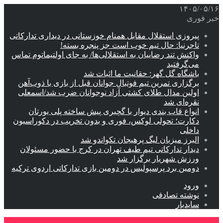
۱۴۰۵/۰۵/۱۶
خبر فوری
پیروزی استقلال مقابل همنام خوزستانی در دیداری تدارکاتی
تاجرنیا: حال تیم خوب است جز پنجره بسته!
واکنش تند رضاییان به استقلالی‌ها/ به جای اولتیماتوم تماس
می‌گرفتید
باشگاه گل گهر: حقانیت ما اثبات شد
برگزاری تمرین تیم فوتبال جوانان قبل از بازی با ذوب‌آهن
اولین مدال طلای کشتی آزاد نوجوانان ضرب شد/اسمعلی
نقره‌ای شد
انواع قاب بندی دیوار با گچبری پیش ساخته پلی یورتان
دکارت؛ تحولی لوکس، فوری و بدون تخریب در دکوراسیون
داخلی
البرز میزبان لیگ پرهیجان تکواندو شد
دیدار تدارکاتی تیم طیف تهران در کرج با حضور مسئولان
ورزش شهریار برگزار شد
دومین برد پرسپولیس در دومین بازی تدارکاتی اردوی ترکیه
ورود
نوشته تصادفی
سایدبار