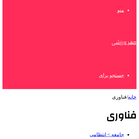
منو
مهر ورزشی
جستجو برای
خانه
/
فناوری
فناوری
جامعه > انتظامی