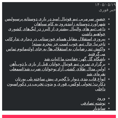
۱۴۰۵/۰۵/۱۹
خبر فوری
حضور سرمربی تیم فوتبال امید در بازی دوستانه پرسپولیس
شهرآورد دوستانه زاینده‌رود به کام سپاهان
داعی:تیم های والیبال بیشتری از البرز در لیگ‌های کشوری
خواهیم داشت
پیروزی استقلال مقابل همنام خوزستانی در دیداری تدارکاتی
تاجرنیا: حال تیم خوب است جز پنجره بسته!
واکنش تند رضاییان به استقلالی‌ها/ به جای اولتیماتوم تماس
می‌گرفتید
باشگاه گل گهر: حقانیت ما اثبات شد
برگزاری تمرین تیم فوتبال جوانان قبل از بازی با ذوب‌آهن
اولین مدال طلای کشتی آزاد نوجوانان ضرب شد/اسمعلی
نقره‌ای شد
انواع قاب بندی دیوار با گچبری پیش ساخته پلی یورتان
دکارت؛ تحولی لوکس، فوری و بدون تخریب در دکوراسیون
داخلی
ورود
نوشته تصادفی
سایدبار