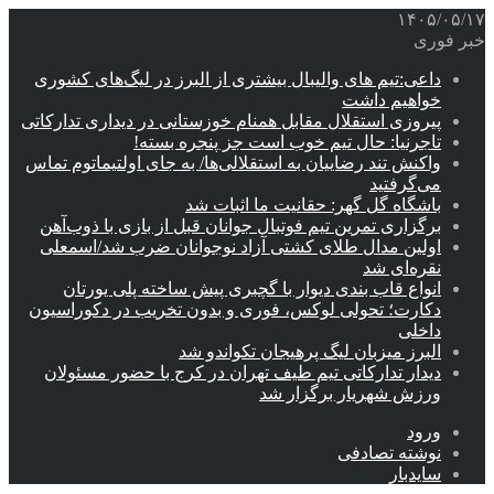
۱۴۰۵/۰۵/۱۷
خبر فوری
داعی:تیم های والیبال بیشتری از البرز در لیگ‌های کشوری
خواهیم داشت
پیروزی استقلال مقابل همنام خوزستانی در دیداری تدارکاتی
تاجرنیا: حال تیم خوب است جز پنجره بسته!
واکنش تند رضاییان به استقلالی‌ها/ به جای اولتیماتوم تماس
می‌گرفتید
باشگاه گل گهر: حقانیت ما اثبات شد
برگزاری تمرین تیم فوتبال جوانان قبل از بازی با ذوب‌آهن
اولین مدال طلای کشتی آزاد نوجوانان ضرب شد/اسمعلی
نقره‌ای شد
انواع قاب بندی دیوار با گچبری پیش ساخته پلی یورتان
دکارت؛ تحولی لوکس، فوری و بدون تخریب در دکوراسیون
داخلی
البرز میزبان لیگ پرهیجان تکواندو شد
دیدار تدارکاتی تیم طیف تهران در کرج با حضور مسئولان
ورزش شهریار برگزار شد
ورود
نوشته تصادفی
سایدبار