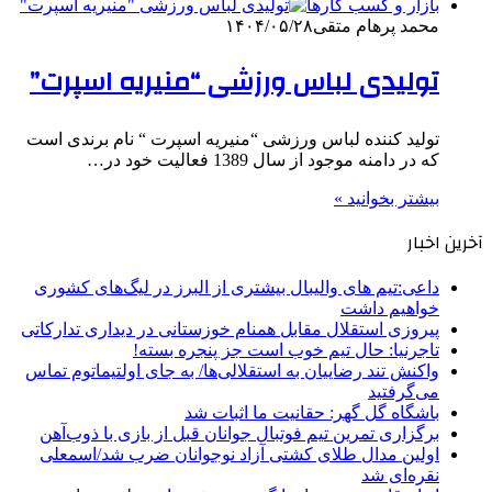
بازار و کسب کارها
محمد پرهام متقی
۱۴۰۴/۰۵/۲۸
تولیدی لباس ورزشی “منیریه اسپرت”
تولید کننده لباس ورزشی “منیریه اسپرت “ نام برندی است
که در دامنه موجود از سال 1389 فعالیت خود در…
بیشتر بخوانید »
آخرین اخبار
داعی:تیم های والیبال بیشتری از البرز در لیگ‌های کشوری
خواهیم داشت
پیروزی استقلال مقابل همنام خوزستانی در دیداری تدارکاتی
تاجرنیا: حال تیم خوب است جز پنجره بسته!
واکنش تند رضاییان به استقلالی‌ها/ به جای اولتیماتوم تماس
می‌گرفتید
باشگاه گل گهر: حقانیت ما اثبات شد
برگزاری تمرین تیم فوتبال جوانان قبل از بازی با ذوب‌آهن
اولین مدال طلای کشتی آزاد نوجوانان ضرب شد/اسمعلی
نقره‌ای شد