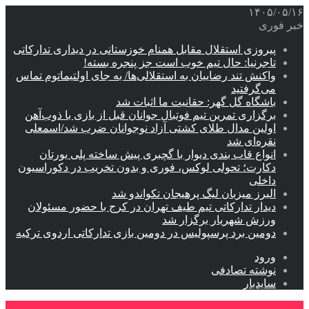
۱۴۰۵/۰۵/۱۶
خبر فوری
پیروزی استقلال مقابل همنام خوزستانی در دیداری تدارکاتی
تاجرنیا: حال تیم خوب است جز پنجره بسته!
واکنش تند رضاییان به استقلالی‌ها/ به جای اولتیماتوم تماس
می‌گرفتید
باشگاه گل گهر: حقانیت ما اثبات شد
برگزاری تمرین تیم فوتبال جوانان قبل از بازی با ذوب‌آهن
اولین مدال طلای کشتی آزاد نوجوانان ضرب شد/اسمعلی
نقره‌ای شد
انواع قاب بندی دیوار با گچبری پیش ساخته پلی یورتان
دکارت؛ تحولی لوکس، فوری و بدون تخریب در دکوراسیون
داخلی
البرز میزبان لیگ پرهیجان تکواندو شد
دیدار تدارکاتی تیم طیف تهران در کرج با حضور مسئولان
ورزش شهریار برگزار شد
دومین برد پرسپولیس در دومین بازی تدارکاتی اردوی ترکیه
ورود
نوشته تصادفی
سایدبار