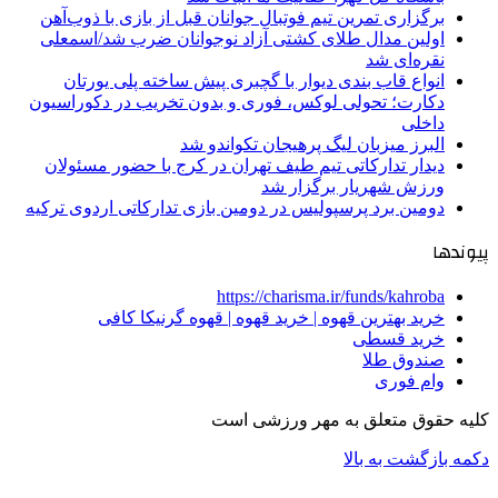
برگزاری تمرین تیم فوتبال جوانان قبل از بازی با ذوب‌آهن
اولین مدال طلای کشتی آزاد نوجوانان ضرب شد/اسمعلی
نقره‌ای شد
انواع قاب بندی دیوار با گچبری پیش ساخته پلی یورتان
دکارت؛ تحولی لوکس، فوری و بدون تخریب در دکوراسیون
داخلی
البرز میزبان لیگ پرهیجان تکواندو شد
دیدار تدارکاتی تیم طیف تهران در کرج با حضور مسئولان
ورزش شهریار برگزار شد
دومین برد پرسپولیس در دومین بازی تدارکاتی اردوی ترکیه
پیوندها
https://charisma.ir/funds/kahroba
خرید بهترین قهوه | خرید قهوه | قهوه گرنیکا کافی
خرید قسطی
صندوق طلا
وام فوری
کلیه حقوق متعلق به مهر ورزشی است
دکمه بازگشت به بالا